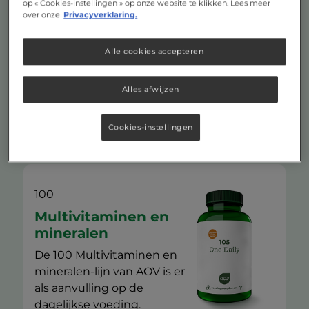
op « Cookies-instellingen » op onze website te klikken. Lees meer
over onze
Privacyverklaring.
Mineralen, zoals magnesium,
koper en mangaan, zijn net
Alle cookies accepteren
als bepaalde vitamines
belangrijk voor de
energiestofwisseling.
Alles afwijzen
Bekijk alle mineralen
Cookies-instellingen
100
Multivitaminen en
mineralen
De 100 Multivitaminen en
mineralen-lijn van AOV is er
als aanvulling op de
dagelijkse voeding.