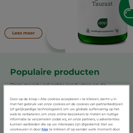
eens vrij van geur-, kleur- en
smaakstoffen, echte pure
supplementen dus!
Lees meer
Populaire producten
Onze meest verkochte producten en de
voordelen
Door op de knop « Alle cookies accepteren » te klikken, stemt u in
met het gebruik van onze cookies en de cookies van partnerbedrijven
(of gelijkaardige technologieën) om uw globale surfervaring op het
web te verbeteren, om onze online bezoekers te meten en nuttige
informatie te verzamelen zodat wij, en onze partners, u advertenties
500
kunnen aanbieden die op uw interesses zijn afgestemd. Stel uw
voorkeuren in door
hier
te klikken of op eender welk moment door
Mineralen