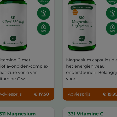
tabletten
vegacaps
vegan
vegan
itamine C met
Magnesium capsules di
ioflavonoïden-complex.
het energieniveau
iet-zure vorm van
ondersteunen. Belangri
itamine C w...
voor...
Adviesprijs
€ 17,50
Adviesprijs
€ 19,9
511 Magnesium
331 Vitamine C