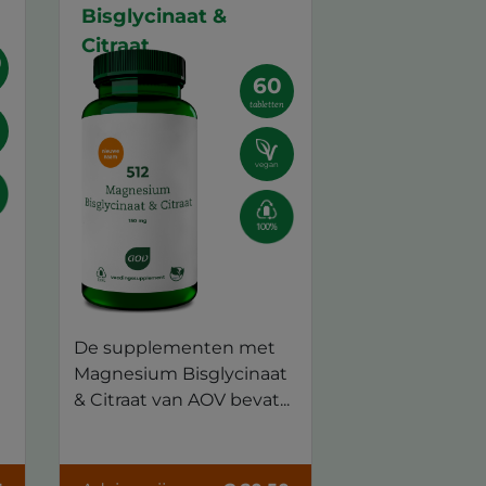
Bisglycinaat &
Citraat
0
60
tabletten
vegan
De supplementen met
Magnesium Bisglycinaat
& Citraat van AOV bevat...