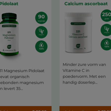
Pidolaat
Calcium ascorbaat
25
90
gram
vegacaps
vegan
vegan
Minder zure vorm van
Vitamine C in
11 Magnesium Pidolaat
poedervorm. Met een
evat organisch
handig doserlep...
ebonden magnesium
n levert 35...