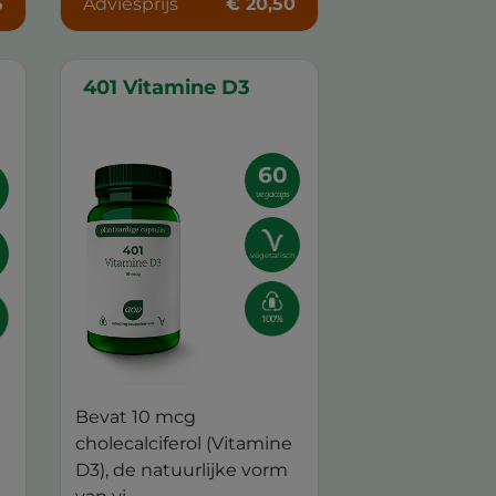
5
Adviesprijs
€ 20,50
401 Vitamine D3
60
0
vegacaps
vegetarisch
Bevat 10 mcg
cholecalciferol (Vitamine
D3), de natuurlijke vorm