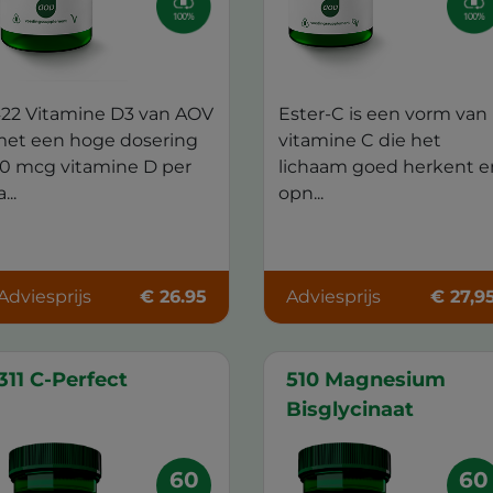
22 Vitamine D3 van AOV
Ester-C is een vorm van
et een hoge dosering
vitamine C die het
0 mcg vitamine D per
lichaam goed herkent e
...
opn...
Adviesprijs
€ 26.95
Adviesprijs
€ 27,9
311 C-Perfect
510 Magnesium
Bisglycinaat
60
60