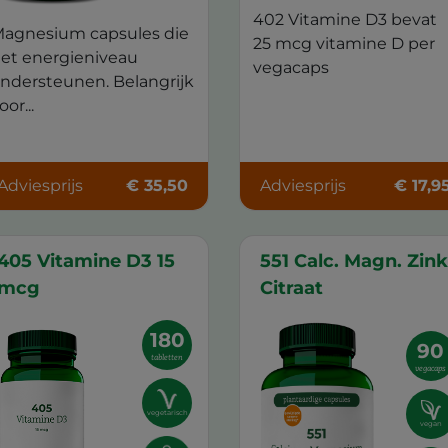
402 Vitamine D3 bevat
agnesium capsules die
25 mcg vitamine D per
et energieniveau
vegacaps
ndersteunen. Belangrijk
oor...
Adviesprijs
€ 35,50
Adviesprijs
€ 17,9
405 Vitamine D3 15
551 Calc. Magn. Zink
mcg
Citraat
180
90
tabletten
vegacaps
vegetarisch
vegan