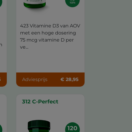
423 Vitamine D3 van AOV
met een hoge dosering
75 mcg vitamine D per
n
ve...
5
Adviesprijs
€ 28,95
312 C-Perfect
120