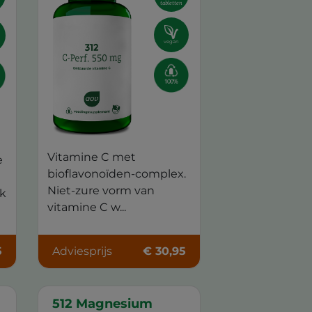
tabletten
vegan
Vitamine C met
e
bioflavonoïden-complex.
Niet-zure vorm van
jk
vitamine C w...
5
Adviesprijs
€ 30,95
512 Magnesium