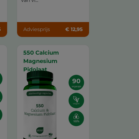
van vi...
5
Adviesprijs
€ 12,95
550 Calcium
Magnesium
Pidolaat
90
vegacaps
h
vegan