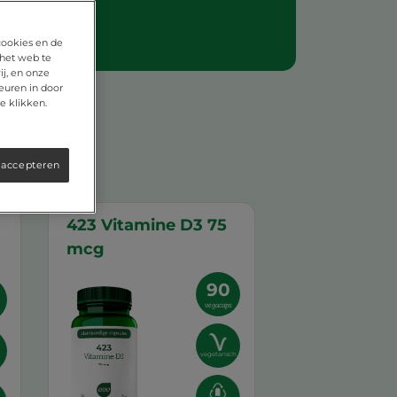
cookies en de
 het web te
j, en onze
euren in door
e klikken.
 accepteren
423 Vitamine D3 75
mcg
90
vegacaps
vegetarisch