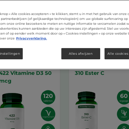
knop « Alle cookies accepteren » te klikken, stemt u in met het gebruik van onze 
 partnerbedrijven (of gelijkaardige technologieën) om uw globale surfervaring op
 om onze online bezoekers te meten en nuttige informatie te verzamelen zodat wi
 advertenties kunnen aanbieden die op uw interesses zijn afgestemd. Stel uw voork
ken of op eender welk moment door op « Cookies-instellingen » op onze website t
over onze
Privacyverklaring.
instellingen
Alles afwijzen
Alle cookies
422 Vitamine D3 50
310 Ester C
mcg
120
60
tabletten
vegacaps
vegetarisch
vegan