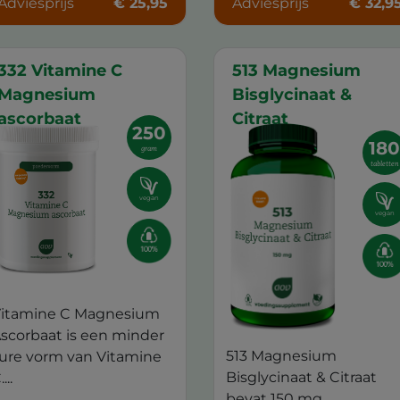
Adviesprijs
€ 25,95
Adviesprijs
€ 32,9
332 Vitamine C
513 Magnesium
Magnesium
Bisglycinaat &
ascorbaat
Citraat
250
18
gram
tabletten
vegan
vegan
itamine C Magnesium
scorbaat is een minder
513 Magnesium
ure vorm van Vitamine
Bisglycinaat & Citraat
...
bevat 150 mg