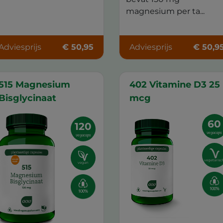
magnesium per ta...
Adviesprijs
€ 50,95
Adviesprijs
€ 50,9
515 Magnesium
402 Vitamine D3 25
Bisglycinaat
mcg
60
120
vegacaps
vegacaps
vegetarisc
vegan