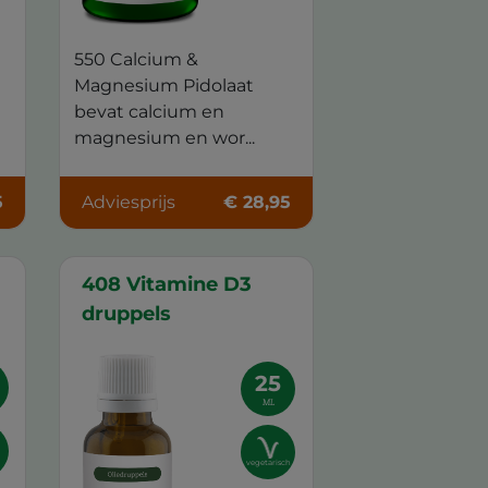
550 Calcium &
Magnesium Pidolaat
bevat calcium en
magnesium en wor...
5
Adviesprijs
€ 28,95
408 Vitamine D3
druppels
25
ML
vegetarisch