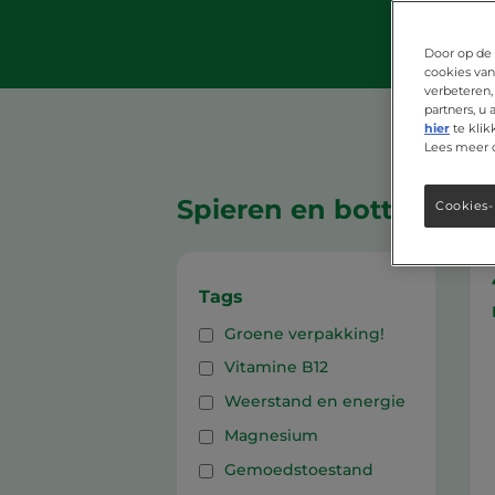
Door op de 
cookies van
verbeteren,
partners, u
hier
te klik
Lees meer 
Spieren en botten
Cookies-
Tags
Groene verpakking!
Vitamine B12
Weerstand en energie
Magnesium
Gemoedstoestand