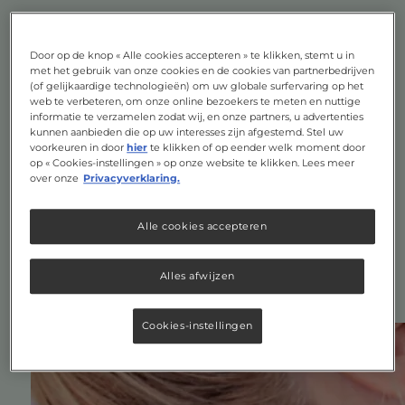
De functie van de schildklier
Door op de knop « Alle cookies accepteren » te klikken, stemt u in
De schildklier is een orgaan in de hals, die
met het gebruik van onze cookies en de cookies van partnerbedrijven
bekend staat om zijn vlinderachtige vorm. Voor
(of gelijkaardige technologieën) om uw globale surfervaring op het
web te verbeteren, om onze online bezoekers te meten en nuttige
je gezondheid is het belangrijk dat je
informatie te verzamelen zodat wij, en onze partners, u advertenties
schildklier goed werkt. De schildklier maakt de
kunnen aanbieden die op uw interesses zijn afgestemd. Stel uw
voorkeuren in door
hier
te klikken of op eender welk moment door
schildklierhormonen T4 (thyroxine) en T3 (tri-
op « Cookies-instellingen » op onze website te klikken. Lees meer
joodthyronine) aan en geeft deze hormonen af
over onze
Privacyverklaring.
aan het bloed, zodat alle organen en weefsels
worden bereikt. In de c-cellen van de
Alle cookies accepteren
schildklier wordt het hormoon calcitonine
aangemaakt.
Alles afwijzen
Cookies-instellingen