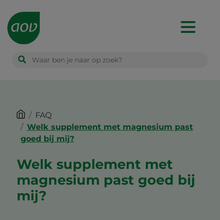
Main
navigation
FAQ
Welk supplement met magnesium past
goed bij mij?
Welk supplement met
magnesium past goed bij
mij?