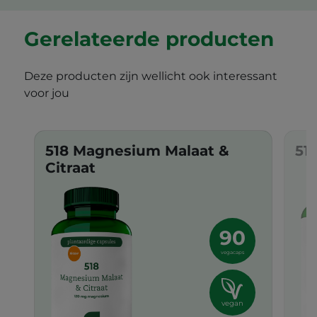
Gerelateerde producten
Deze producten zijn wellicht ook interessant
voor jou
518 Magnesium Malaat &
51
Citraat
90
vegacaps
vegan