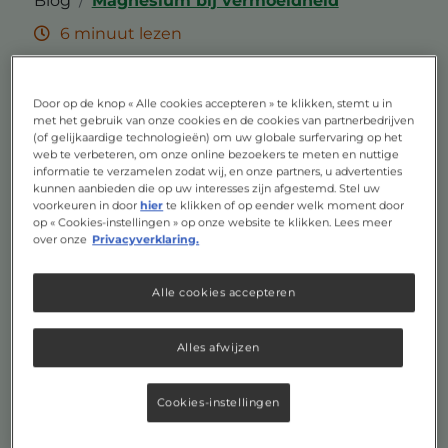
Blog
Magnesium bij vermoeidheid
6 minuut lezen
Magnesium bij
Door op de knop « Alle cookies accepteren » te klikken, stemt u in
vermoeidheid
met het gebruik van onze cookies en de cookies van partnerbedrijven
(of gelijkaardige technologieën) om uw globale surfervaring op het
web te verbeteren, om onze online bezoekers te meten en nuttige
Lekker slapen en een goede nachtrust is
informatie te verzamelen zodat wij, en onze partners, u advertenties
kunnen aanbieden die op uw interesses zijn afgestemd. Stel uw
belangrijk voor onze fysieke en mentale
voorkeuren in door
hier
te klikken of op eender welk moment door
gezondheid. Als je goed en lekker slaapt, word
op « Cookies-instellingen » op onze website te klikken. Lees meer
je uitgerust wakker, voel je je fitter en ben je
over onze
Privacyverklaring.
productiever. Een goede start van de dag dus.
Soms kun je na een goede nachtrust toch wat
Alle cookies accepteren
vermoeid zijn. Kan een supplement met
bijvoorbeeld magnesium dan helpen om je
Alles afwijzen
energieker te voelen? Wij van AOV delen graag
onze kennis over magnesium.
Cookies-instellingen