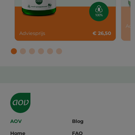
Adv
Adviesprijs
€ 26,50
AOV
Blog
Home
FAQ