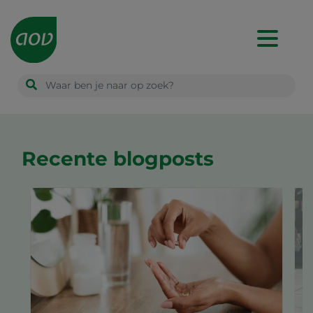
Main
navigation
Recente blogposts