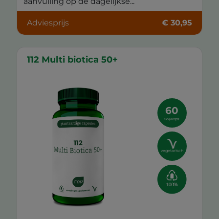
aanvulling op de dagelijkse...
Adviesprijs
€ 30,95
112 Multi biotica 50+
60
vegacaps
vegetarisch