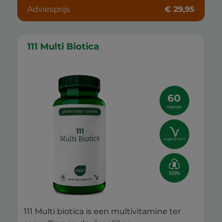
Adviesprijs
€ 29,95
111 Multi Biotica
60
vegacaps
vegetarisch
111 Multi biotica is een multivitamine ter