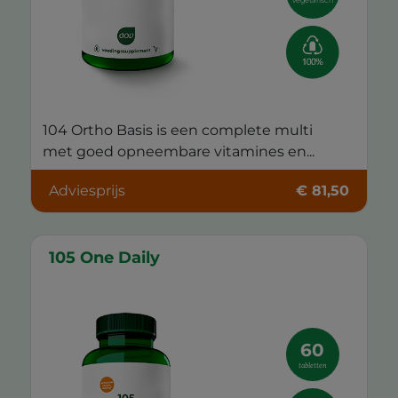
vegetarisch
104 Ortho Basis is een complete multi
met goed opneembare vitamines en...
Adviesprijs
€ 81,50
105 One Daily
60
tabletten