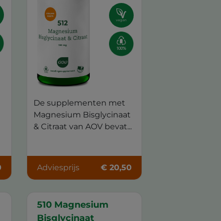
vegan
De supplementen met
Magnesium Bisglycinaat
& Citraat van AOV bevat...
0
Adviesprijs
€ 20,50
510 Magnesium
Bisglycinaat