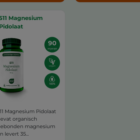
511 Magnesium
Pidolaat
90
vegacaps
vegan
11 Magnesium Pidolaat
evat organisch
ebonden magnesium
n levert 35...