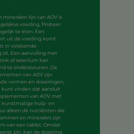
 mineralen-lijn van AOV is
agelijkse voeding. Probeer
elijk te eten. Een
ort uit de voeding komt
et in voldoende
zit. Een aanvulling met
 zink of selenium kan
nd te ondersteunen. De
lementen van AOV zijn
lende vormen en doseringen,
 kunt vinden dat aansluit
upplementen van AOV met
van kunstmatige hulp- en
us alleen de nutriënten die
vitaminen en mineralen zijn
orm van een tablet. Omdat
rst zijn, kan de dosering