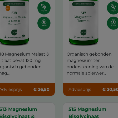
vegan
vegan
18 Magnesium Malaat &
Organisch gebonden
itraat bevat 120 mg
magnesium ter
rganisch gebonden
ondersteuning van de
ag...
normale spierwer...
Adviesprijs
€ 26,50
Adviesprijs
€ 20,5
513 Magnesium
515 Magnesium
Bisglycinaat &
Bisglycinaat