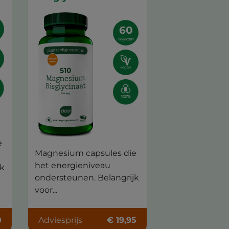
60
vegacaps
vegan
e
Magnesium capsules die
het energieniveau
jk
ondersteunen. Belangrijk
voor...
0
Adviesprijs
€ 19,95