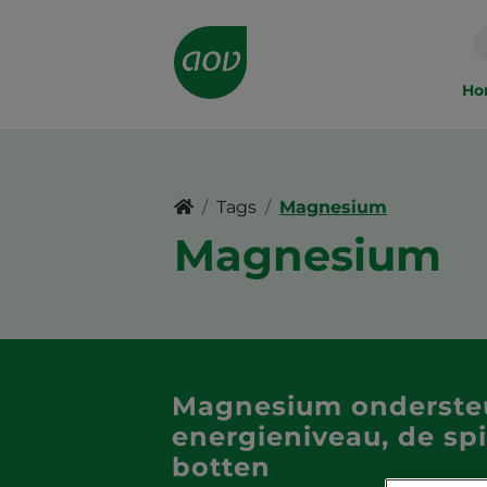
Main
navigation
Ho
Tags
Magnesium
Magnesium
Magnesium onderste
energieniveau, de sp
botten