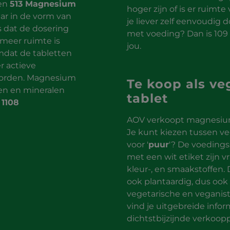
 en
513 Magnesium
hoger zijn of is er ruimt
aar in de vorm van
je liever zelf eenvoudig
is dat de dosering
met voeding? Dan is 109 
 meer ruimte is
jou.
mdat de tabletten
r actieve
worden. Magnesium
Te koop als ve
nen en mineralen
tablet
,
1108
AOV verkoopt magnesium
Je kunt kiezen tussen veg
voor '
puur
'? De voedin
met een wit etiket zijn vr
kleur-, en smaakstoffen.
ook plantaardig, dus ook 
vegetarische en veganisti
vind je uitgebreide infor
dichtstbijzijnde verkoo