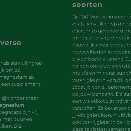
soorten
De 100 Multivitaminen en
er als aanvulling op de d
daarom zo gevarieerd mog
mineraal- of vitaminetek
verse
nauwelijks voor omdat h
hoeveelheden in voeding 
bijvoorbeeld vitamine C,
 als aanvulling op
helpen om jouw weersta
ijk om zo
multi’s en mineraalsupp
e magnesium als
verkrijgbaar in verschil
or een supplement
zodat je een supplement
op jouw behoefte. De s
zijn onder meer
een wit etiket zijn vrij 
Magnesium
vulstoffen. Ze bevatten d
 vegacaps zijn vrij
jij wilt gebruiken. Multi
n met puur en
ook verkrijgbaar in de v
ruiken.
512
deze tabletten samengepe