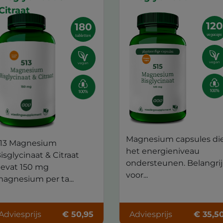
Citraat
120
180
vegacaps
tabletten
vegan
vegan
Magnesium capsules di
13 Magnesium
het energieniveau
isglycinaat & Citraat
ondersteunen. Belangri
evat 150 mg
voor...
agnesium per ta...
Adviesprijs
€ 50,95
Adviesprijs
€ 35,5