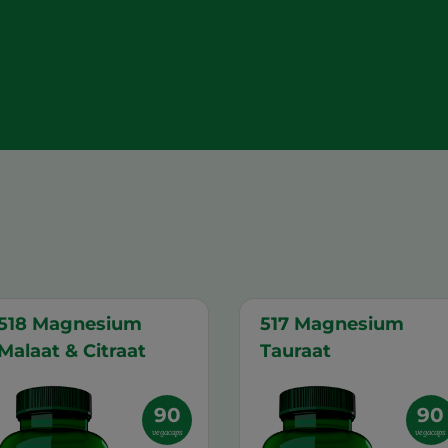
518 Magnesium
517 Magnesium
Malaat & Citraat
Tauraat
90
90
vegacaps
vegacaps