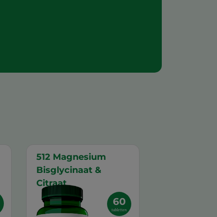
512 Magnesium
Bisglycinaat &
Citraat
60
tabletten