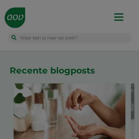
Main
navigation
Recente blogposts