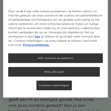
Blog
Conditie opbouwen en behouden: deel 1
Door op de knop « Alle cookies accepteren » te klikken, stemt u in
4 minuut lezen
met het gebruik van onze cookies en de cookies van partnerbedrijven
(of gelijkaardige technologieën) om uw globale surfervaring op het
web te verbeteren, om onze online bezoekers te meten en nuttige
Conditie opbouwen en
informatie te verzamelen zodat wij, en onze partners, u advertenties
kunnen aanbieden die op uw interesses zijn afgestemd. Stel uw
behouden: deel 1
voorkeuren in door
hier
te klikken of op eender welk moment door
op « Cookies-instellingen » op onze website te klikken. Lees meer
over onze
Privacyverklaring.
10 tips voor een goede
conditie opbouwen
Alle cookies accepteren
vanaf nul: deel 1 -
Alles afwijzen
hardlopen
Cookies-instellingen
Regelmatig bewegen is gezond. Het helpt bij
het behouden van een gezond gewicht en
geeft een fit en energiek gevoel. Hoe is het
met jouw conditie gesteld? Ben je een