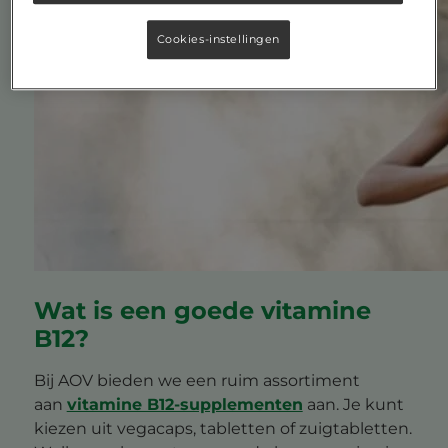
Cookies-instellingen
Wat is een goede vitamine
B12?
Bij AOV bieden we een ruim assortiment
aan
vitamine B12-supplementen
aan. Je kunt
kiezen uit vegacaps, tabletten of zuigtabletten.