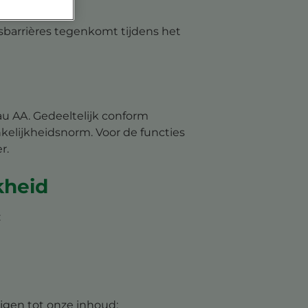
sbarrières tegenkomt tijdens het
au AA. Gedeeltelijk conform
kelijkheidsnorm. Voor de functies
r.
kheid
:
ijgen tot onze inhoud: