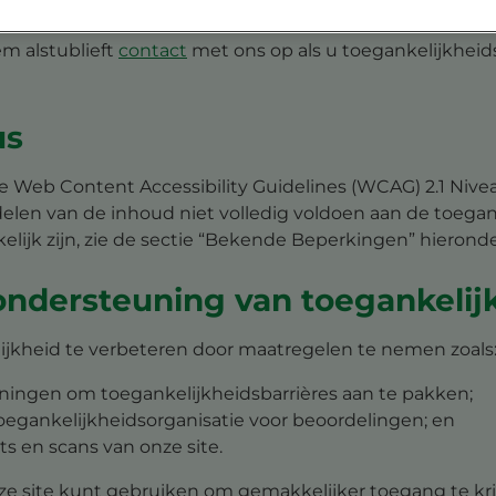
e technologieën.
 alstublieft
contact
met ons op als u toegankelijkheid
us
de Web Content Accessibility Guidelines (WCAG) 2.1 Nive
elen van de inhoud niet volledig voldoen aan de toegan
elijk zijn, zie de sectie “Bekende Beperkingen” hieronde
 ondersteuning van toegankelij
ijkheid te verbeteren door maatregelen te nemen zoals
ingen om toegankelijkheidsbarrières aan te pakken;
gankelijkheidsorganisatie voor beoordelingen; en
s en scans van onze site.
deze site kunt gebruiken om gemakkelijker toegang te kr