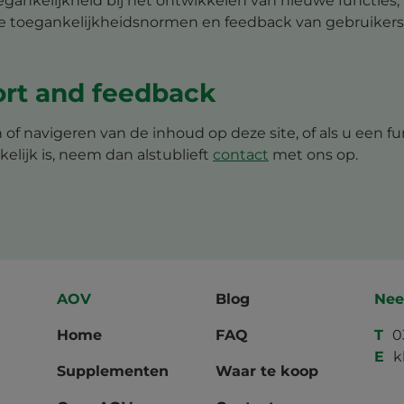
egankelijkheid bij het ontwikkelen van nieuwe functies,
te toegankelijkheidsnormen en feedback van gebruikers
ort and feedback
 of navigeren van de inhoud op deze site, of als u een 
elijk is, neem dan alstublieft
contact
met ons op.
AOV
Blog
Nee
Home
FAQ
T
0
E
k
Supplementen
Waar te koop