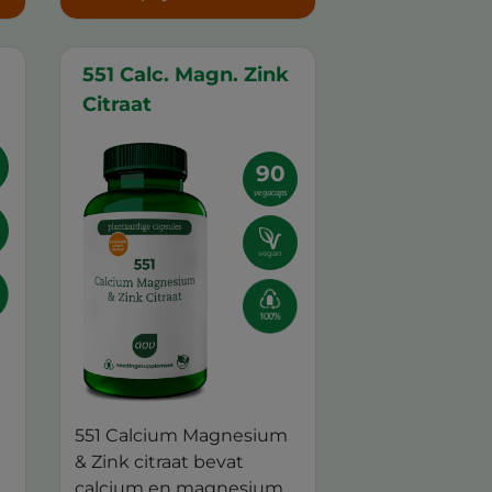
551 Calc. Magn. Zink
Citraat
90
vegacaps
vegan
551 Calcium Magnesium
& Zink citraat bevat
calcium en magnesium