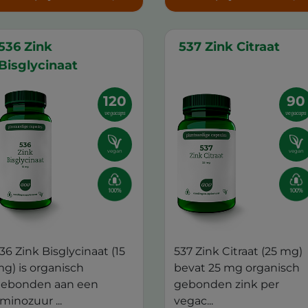
536 Zink
537 Zink Citraat
Bisglycinaat
120
90
vegacaps
vegacaps
vegan
vegan
36 Zink Bisglycinaat (15
537 Zink Citraat (25 mg)
g) is organisch
bevat 25 mg organisch
ebonden aan een
gebonden zink per
minozuur ...
vegac...