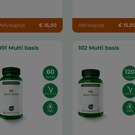
Adviesprijs
€ 15,50
Adviesprijs
€ 15,5
101 Multi basis
102 Multi basis
60
120
vegacaps
vegacaps
vegetarisch
vegetarisc