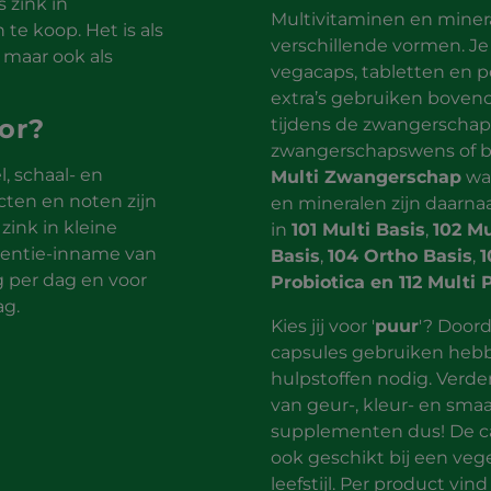
 zink in
Multivitaminen en miner
te koop. Het is als
verschillende vormen. Je
 maar ook als
vegacaps, tabletten en p
extra’s gebruiken boveno
or?
tijdens de zwangerschap,
zwangerschapswens of bi
l, schaal- en
Multi Zwangerschap
wat
ten en noten zijn
en mineralen zijn daarna
ink in kleine
in
101 Multi Basis
,
102 Mu
rentie-inname van
Basis
,
104 Ortho Basis
,
1
 per dag en voor
Probiotica en 112 Multi 
ag.
Kies jij voor '
puur
'? Doord
capsules gebruiken heb
hulpstoffen nodig. Verder
van geur-, kleur- en sma
supplementen dus! De ca
ook geschikt bij een veg
leefstijl. Per product vin