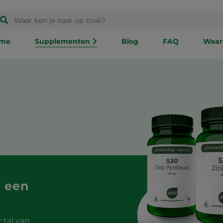
me
Supplementen
Blog
FAQ
Waar
r een
 tal van