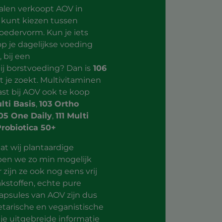
alen verkoopt AOV in
 kunt kiezen tussen
oedervorm. Kun je iets
p je dagelijkse voeding
 bij een
j borstvoeding? Dan is
106
 je zoekt. Multivitaminen
ast bij AOV ook te koop
lti Basis
,
103 Ortho
05 One Daily
,
111 Multi
Probiotica 50+
at wij plantaardige
ben we zo min mogelijk
 zijn ze ook nog eens vrij
akstoffen, echte pure
psules van AOV zijn dus
etarische en veganistische
d je uitgebreide informatie