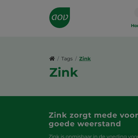
Main
navigation
Ho
Tags
Zink
Zink
Zink zorgt mede voo
goede weerstand
Zink is onmisbaar in de voeding voor