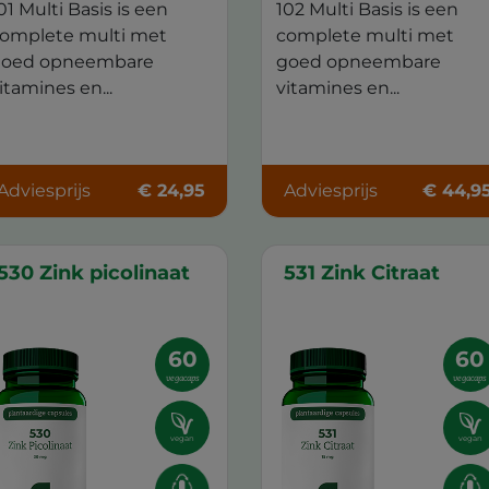
01 Multi Basis is een
102 Multi Basis is een
omplete multi met
complete multi met
oed opneembare
goed opneembare
itamines en...
vitamines en...
Adviesprijs
€ 24,95
Adviesprijs
€ 44,9
530 Zink picolinaat
531 Zink Citraat
60
60
vegacaps
vegacaps
vegan
vegan