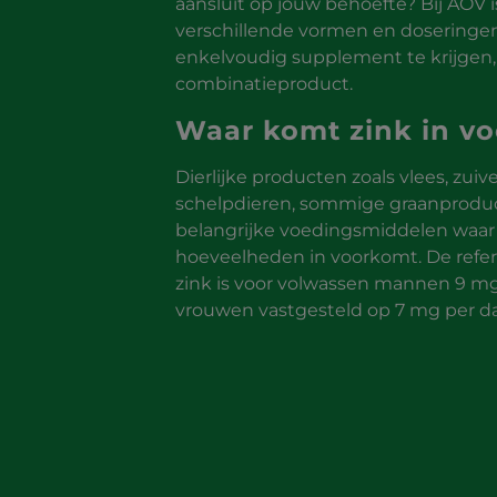
aansluit op jouw behoefte? Bij AOV is
verschillende vormen en doseringen 
enkelvoudig supplement te krijgen,
combinatieproduct.
Waar komt zink in vo
Dierlijke producten zoals vlees, zuive
schelpdieren, sommige graanproduc
belangrijke voedingsmiddelen waar z
hoeveelheden in voorkomt. De refe
zink is voor volwassen mannen 9 mg
vrouwen vastgesteld op 7 mg per d