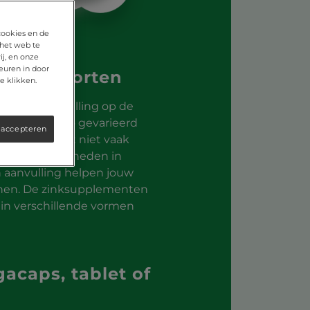
cookies en de
 het web te
j, en onze
euren in door
verse soorten
e klikken.
is er als aanvulling op de
eer daarom zo gevarieerd
 accepteren
nk tekort komt niet vaak
oende hoeveelheden in
n aanvulling helpen jouw
nen. De zinksupplementen
r in verschillende vormen
gacaps, tablet of
m