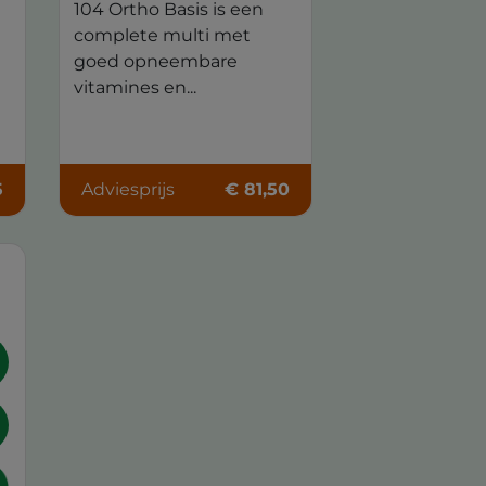
104 Ortho Basis is een
complete multi met
goed opneembare
vitamines en...
5
Adviesprijs
€ 81,50