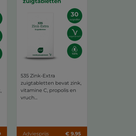
zuigtabletten
30
zuigtablet
t
vegetarisch
h
535 Zink-Extra
zuigtabletten bevat zink,
vitamine C, propolis en
,
vruch...
0
Adviesprijs
€ 9.95