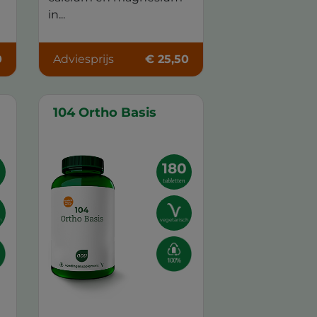
in...
0
Adviesprijs
€ 25,50
104 Ortho Basis
180
tabletten
h
vegetarisch