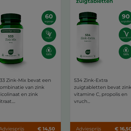
zuigtabletten
60
90
vegacaps
zuigtable
vegan
vegetarisc
33 Zink-Mix bevat een
534 Zink-Extra
ombinatie van zink
zuigtabletten bevat zink
icolinaat en zink
vitamine C, propolis en
itraat....
vruch...
Adviesprijs
€ 14,50
Adviesprijs
€ 16,5