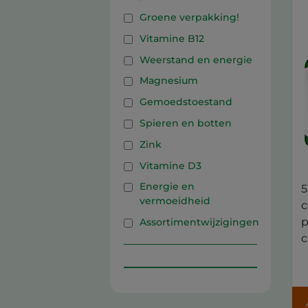
Groene verpakking!
Vitamine B12
Weerstand en energie
Magnesium
Gemoedstoestand
Spieren en botten
Zink
Vitamine D3
Energie en
5
vermoeidheid
c
p
Assortimentwijzigingen
c