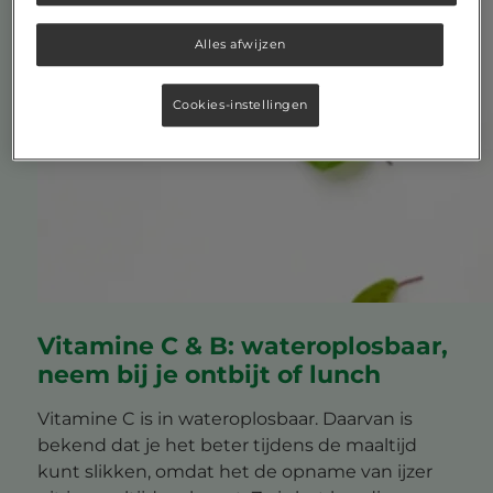
Alles afwijzen
Cookies-instellingen
Vitamine C & B: wateroplosbaar,
neem bij je ontbijt of lunch
Vitamine C is in wateroplosbaar. Daarvan is
bekend dat je het beter tijdens de maaltijd
kunt slikken, omdat het de opname van ijzer