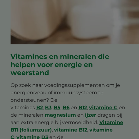
Vitamines en mineralen die
helpen voor energie en
weerstand
Op zoek naar voedingssupplementen om je
energieniveau of immuunsysteem te
ondersteunen? De
vitamines
B2
,
B3
,
B5
,
B6
en
B12
,
vitamine C
en
de mineralen
magnesium
en
ijzer
dragen bij
aan extra energie bij vermoeidheid.
Vitamine
B11 (foliumzuur)
,
vitamine B12
,
vitamine
C
,
vitamine D3
en de