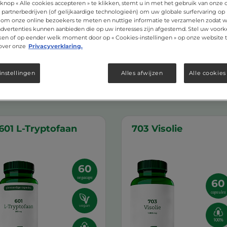
knop « Alle cookies accepteren » te klikken, stemt u in met het gebruik van onze 
 partnerbedrijven (of gelijkaardige technologieën) om uw globale surfervaring op
 om onze online bezoekers te meten en nuttige informatie te verzamelen zodat wi
 advertenties kunnen aanbieden die op uw interesses zijn afgestemd. Stel uw voork
ken of op eender welk moment door op « Cookies-instellingen » op onze website t
over onze
Privacyverklaring.
instellingen
Alles afwijzen
Alle cookies
601 L-Tryptofaan
703 Visolie
60
vegacaps
60
capsules
vegan