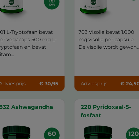
01 L-Tryptofaan bevat
703 Visolie bevat 1.000
er vegacaps 500 mg L-
mg visolie per capsule.
ryptofaan en bevat
De visolie wordt gewon..
itam...
Adviesprijs
€ 30,95
Adviesprijs
€ 24,5
832 Ashwagandha
220 Pyridoxaal-5-
fosfaat
60
120