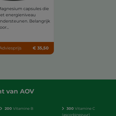
agnesium capsules die
et energieniveau
ndersteunen. Belangrijk
oor...
Adviesprijs
€ 35,50
nt van AOV
200
Vitamine B
300
Vitamine C
(ascorbinezuur)