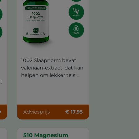
vegan
1002 Slaapnorm bevat
valeriaan-extract, dat kan
helpen om lekker te sl...
pt
0
Adviesprijs
€ 17,95
510 Magnesium