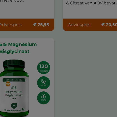
n levert 35...
& Citraat van AOV bevat..
Adviesprijs
€ 25,95
Adviesprijs
€ 20,5
515 Magnesium
Bisglycinaat
120
vegacaps
vegan