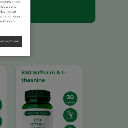
cookies en de
 het web te
j, en onze
euren in door
e klikken.
 accepteren
830 Saffraan & L-
theanine
30
vegacaps
vegan