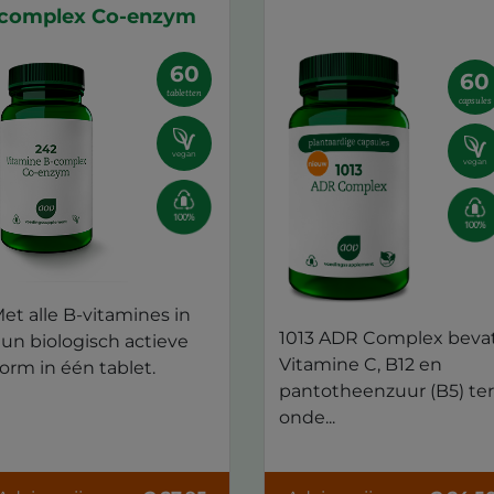
complex Co-enzym
60
60
tabletten
capsules
vegan
vegan
et alle B-vitamines in
1013 ADR Complex beva
un biologisch actieve
Vitamine C, B12 en
orm in één tablet.
pantotheenzuur (B5) ter
onde...