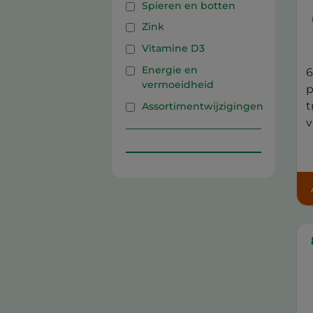
Spieren en botten
Zink
Vitamine D3
Energie en
6
vermoeidheid
p
t
Assortimentwijzigingen
v