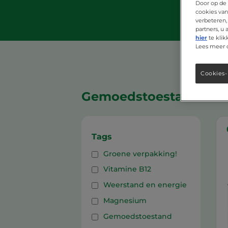
Door op de 
cookies van
verbeteren,
partners, u
hier
te klik
Lees meer 
Cookies-
Gemoedstoestand
Tags
Groene verpakking!
Vitamine B12
Weerstand en energie
Magnesium
Gemoedstoestand