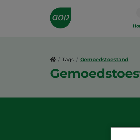
Main
navigation
Ho
Tags
Gemoedstoestand
Gemoedstoes