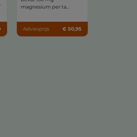
.
magnesium per ta...
0
Adviesprijs
€ 50,95