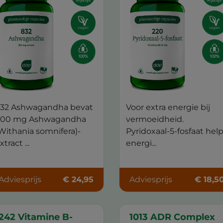
vegacaps
vegacaps
vegan
vegan
32 Ashwagandha bevat
Voor extra energie bij
00 mg Ashwagandha
vermoeidheid.
Withania somnifera)-
Pyridoxaal-5-fosfaat hel
xtract ...
energi...
Adviesprijs
€ 24,95
Adviesprijs
€ 18,5
242 Vitamine B-
1013 ADR Complex