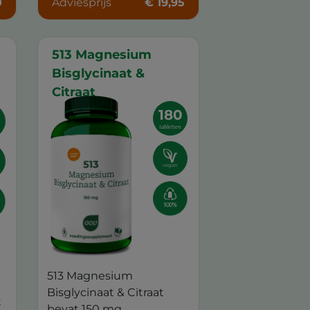
0
Adviesprijs
€ 19,95
513 Magnesium
Bisglycinaat &
Citraat
180
tabletten
vegan
513 Magnesium
Bisglycinaat & Citraat
t
bevat 150 mg