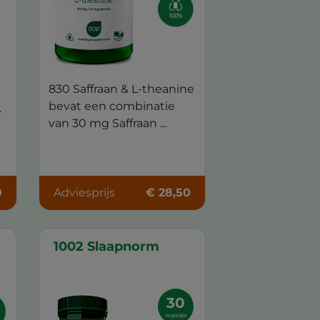
830 Saffraan & L-theanine
bevat een combinatie
.
van 30 mg Saffraan ...
0
Adviesprijs
€ 28,50
1002 Slaapnorm
30
vegacaps