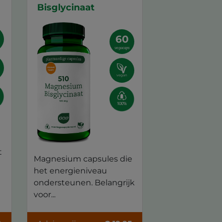
Bisglycinaat
60
vegacaps
vegan
t
Magnesium capsules die
het energieniveau
ondersteunen. Belangrijk
voor...