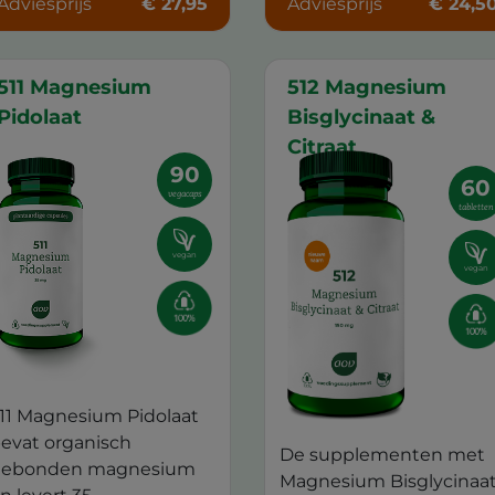
Adviesprijs
€ 27,95
Adviesprijs
€ 24,5
511 Magnesium
512 Magnesium
Pidolaat
Bisglycinaat &
Citraat
90
60
vegacaps
tabletten
vegan
vegan
11 Magnesium Pidolaat
evat organisch
De supplementen met
ebonden magnesium
Magnesium Bisglycinaa