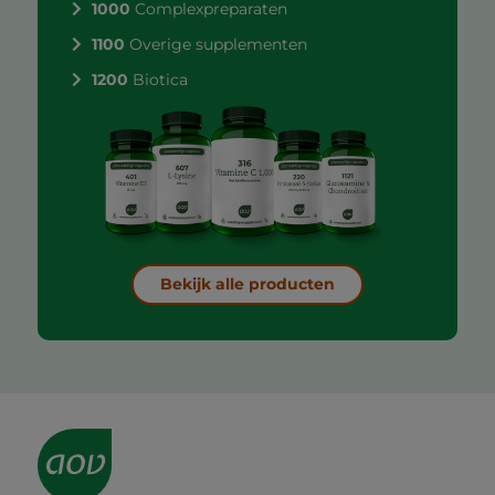
1000
Complexpreparaten
1100
Overige supplementen
1200
Biotica
Bekijk alle producten