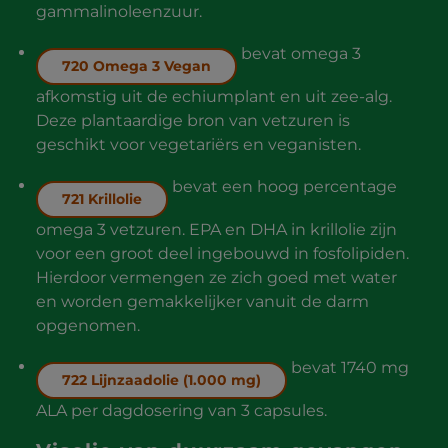
gammalinoleenzuur.
bevat omega 3
720 Omega 3 Vegan
afkomstig uit de echiumplant en uit zee-alg.
Deze plantaardige bron van vetzuren is
geschikt voor vegetariërs en veganisten.
bevat een hoog percentage
721 Krillolie
omega 3 vetzuren. EPA en DHA in krillolie zijn
voor een groot deel ingebouwd in fosfolipiden.
Hierdoor vermengen ze zich goed met water
en worden gemakkelijker vanuit de darm
opgenomen.
bevat 1740 mg
722 Lijnzaadolie (1.000 mg)
ALA per dagdosering van 3 capsules.