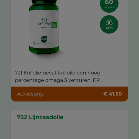
60
capsules
721 Krillolie bevat krillolie een hoog
percentage omega 3 vetzuren. EP...
Adviesprijs
€ 41.50
722 Lijnzaadolie