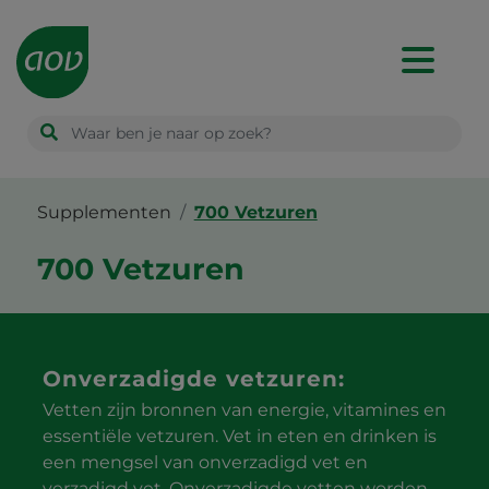
Main
navigation
Supplementen
700 Vetzuren
700 Vetzuren
Onverzadigde vetzuren:
Vetten zijn bronnen van energie, vitamines en
essentiële vetzuren. Vet in eten en drinken is
een mengsel van onverzadigd vet en
verzadigd vet. Onverzadigde vetten worden