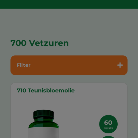
700 Vetzuren
Filter
710 Teunisbloemolie
60
capsules