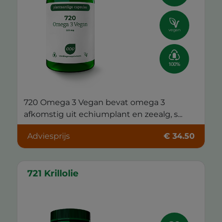
vegan
720 Omega 3 Vegan bevat omega 3
afkomstig uit echiumplant en zeealg, s...
Adviesprijs
€ 34.50
721 Krillolie