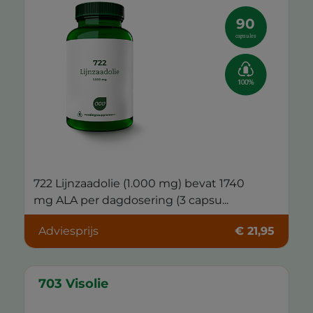
90
capsules
722 Lijnzaadolie (1.000 mg) bevat 1740
mg ALA per dagdosering (3 capsu...
Adviesprijs
€ 21,95
703 Visolie