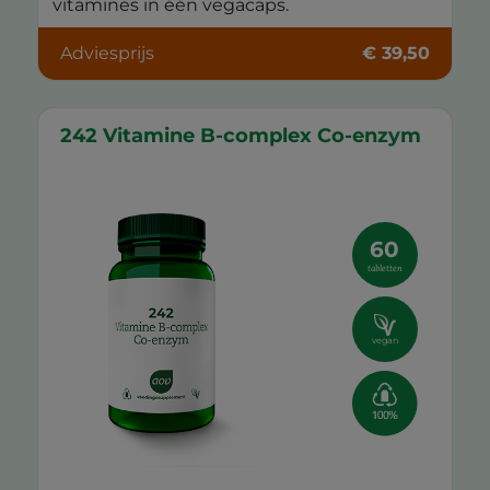
vitamines in één vegacaps.
Adviesprijs
€ 39,50
242 Vitamine B-complex Co-enzym
60
tabletten
vegan