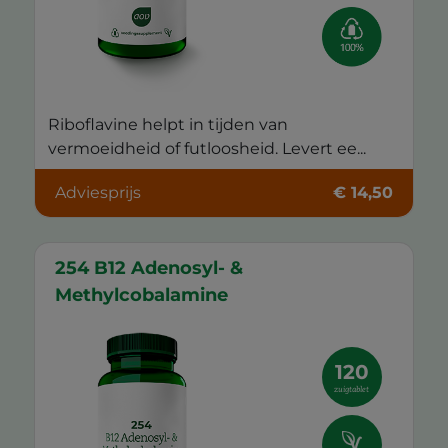
Riboflavine helpt in tijden van
vermoeidheid of futloosheid. Levert ee...
Adviesprijs
€ 14,50
254 B12 Adenosyl- &
Methylcobalamine
120
zuigtablet