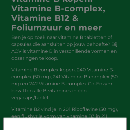
Vitamine B-complex,
Vitamine B12 &
Foliumzuur en meer
Ben je op zoek naar vitamine B tabletten of
capsules die aansluiten op jouw behoefte? Bij
AOV is vitamine B in verschillende vormen en
doseringen te koop.
Vitamine B complex kopen: 240 Vitamine B-
complex (50 mg), 241 Vitamine B-complex (50
mg) en 242 Vitamine B-complex Co-Enzym
bevatten alle B-vitamines in één
vegacaps/tablet.
Vitamine B2 vind je in 201 Riboflavine (50 mg),
een flushvrije vorm van vitamine B3 in 211
Nicotinamide (250 mg) en vitamine B6 in 220