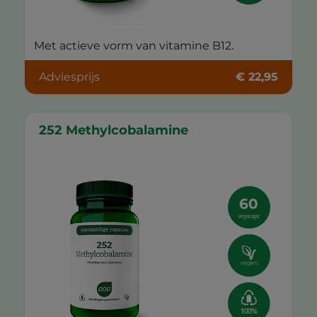
Met actieve vorm van vitamine B12.
Adviesprijs
€ 22,95
252 Methylcobalamine
60
vegacaps
vegan