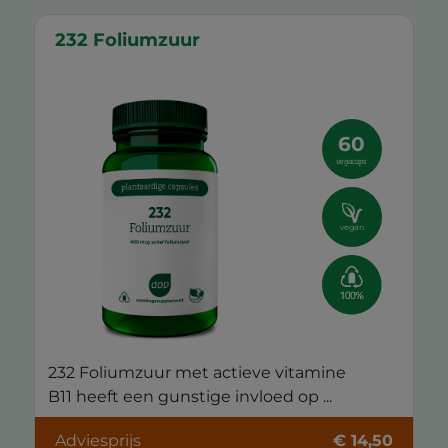
232 Foliumzuur
60
vegacaps
vegan
232 Foliumzuur met actieve vitamine
B11 heeft een gunstige invloed op ...
Adviesprijs
€ 14,50