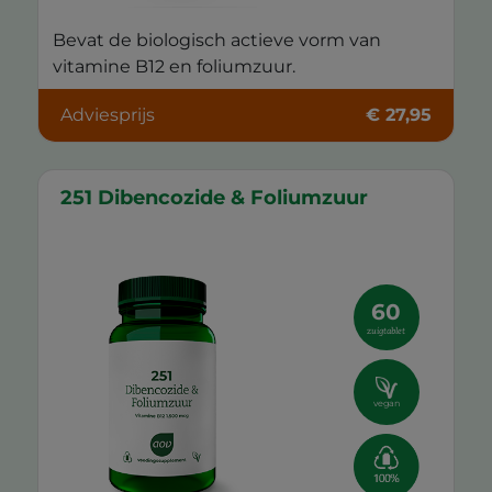
Bevat de biologisch actieve vorm van
vitamine B12 en foliumzuur.
Adviesprijs
€ 27,95
251 Dibencozide & Foliumzuur
60
zuigtablet
vegan