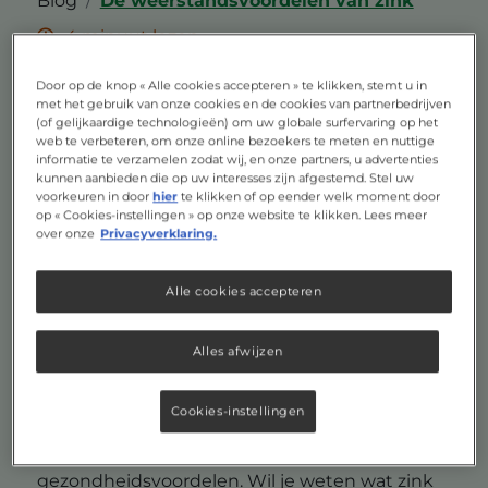
Blog
De weerstandsvoordelen van zink
4 minuut lezen
De weerstandsvoordelen
Door op de knop « Alle cookies accepteren » te klikken, stemt u in
met het gebruik van onze cookies en de cookies van partnerbedrijven
van zink
(of gelijkaardige technologieën) om uw globale surfervaring op het
web te verbeteren, om onze online bezoekers te meten en nuttige
informatie te verzamelen zodat wij, en onze partners, u advertenties
kunnen aanbieden die op uw interesses zijn afgestemd. Stel uw
Zink: waar is dit
voorkeuren in door
hier
te klikken of op eender welk moment door
op « Cookies-instellingen » op onze website te klikken. Lees meer
multifunctionele
over onze
Privacyverklaring.
mineraal goed
Alle cookies accepteren
voor?
Alles afwijzen
Zink uit de voeding is een onmisbaar mineraal
Cookies-instellingen
voor tal van lichaamsfuncties. Zink zorgt mede
voor een goede weerstand en heeft nog meer
gezondheidsvoordelen. Wil je weten wat zink