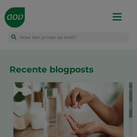
Main
navigation
Recente blogposts