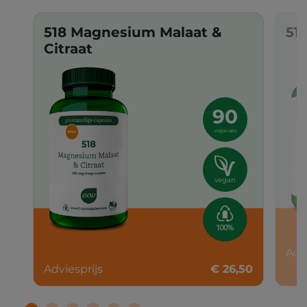
518 Magnesium Malaat &
51
Citraat
90
vegacaps
vegan
Adv
Adviesprijs
€ 26,50