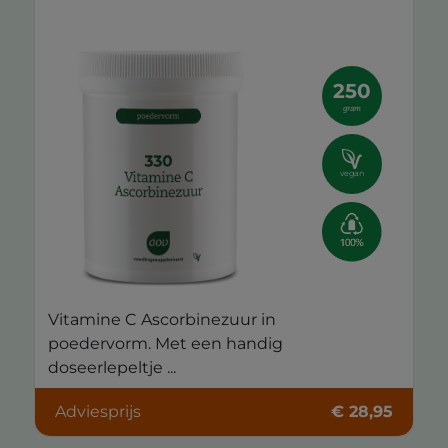
250
gram
vegan
Vitamine C Ascorbinezuur in
poedervorm. Met een handig
doseerlepeltje ...
Adviesprijs
€ 28,95