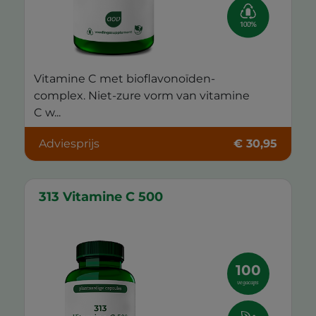
Vitamine C met bioflavonoïden-
complex. Niet-zure vorm van vitamine
C w...
Adviesprijs
€ 30,95
313 Vitamine C 500
100
vegacaps