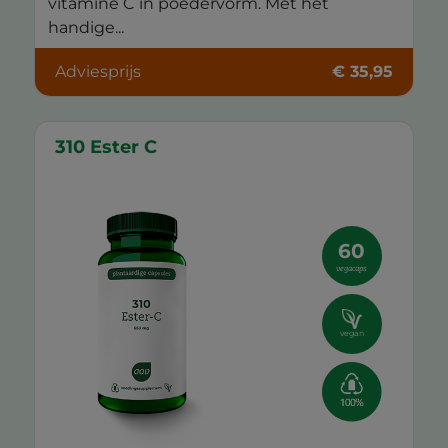
vitamine C in poedervorm. Met het
handige...
Adviesprijs
€ 35,95
310 Ester C
60
vegacaps
vegan