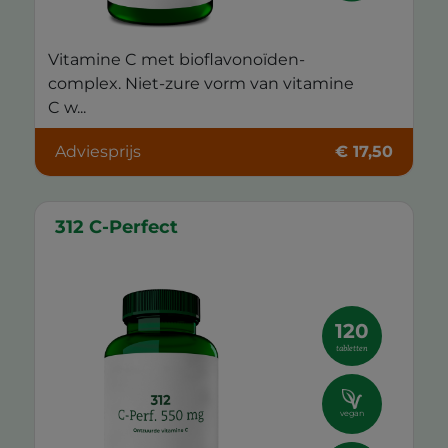
Vitamine C met bioflavonoïden-
complex. Niet-zure vorm van vitamine
C w...
Adviesprijs
€ 17,50
312 C-Perfect
120
tabletten
vegan