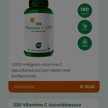
180
tabletten
vegan
1.000 milligram vitamine C
(ascorbinezuur) per tablet met
bioflavonoïd...
Adviesprijs
€ 32,50
330 Vitamine C Ascorbinezuur