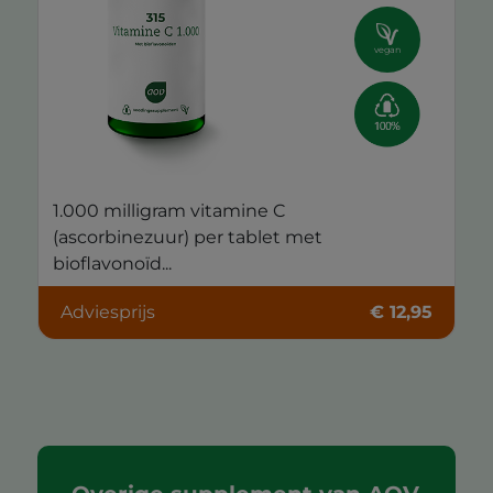
vegan
1.000 milligram vitamine C
(ascorbinezuur) per tablet met
bioflavonoïd...
Adviesprijs
€ 12,95