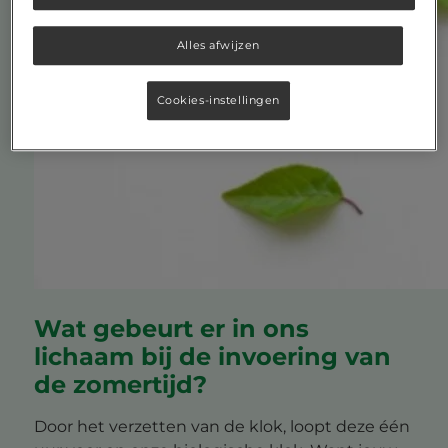
Alles afwijzen
Cookies-instellingen
Wat gebeurt er in ons
lichaam bij de invoering van
de zomertijd?
Door het verzetten van de klok, loopt deze één