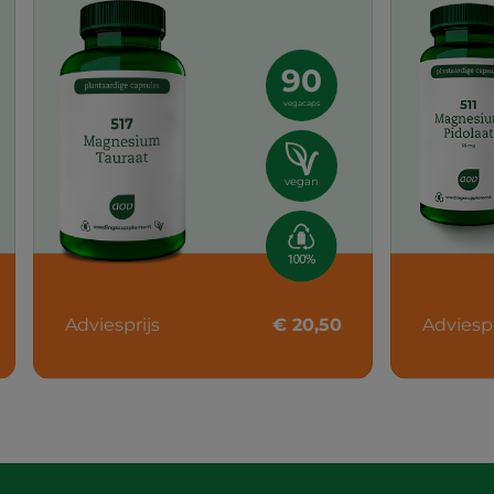
90
vegacaps
vegan
Adviesprijs
€ 20,50
Adviespr