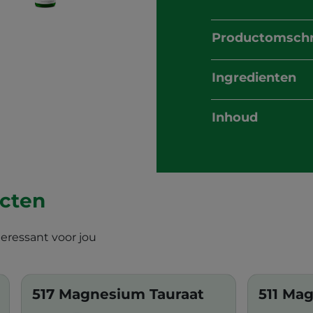
Productomschr
Ingredienten
Inhoud
ucten
teressant voor jou
517 Magnesium Tauraat
511 Ma