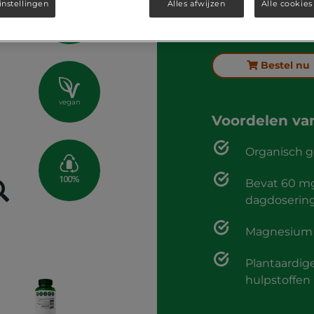
90
instellingen
Alles afwijzen
Alle cookies
Inhoud
vegacaps
90 vegaca
Bestel nu
vegan
Voordelen v
Organisch 
Bevat 60 m
dagdoserin
Magnesium i
Plantaardig
hulpstoffen 