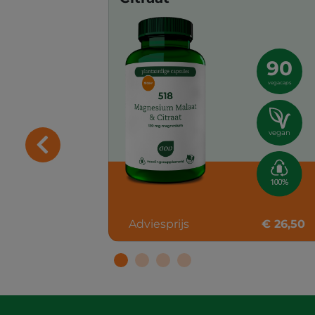
90
vegacaps
vegan
Adviesprijs
€ 26,50