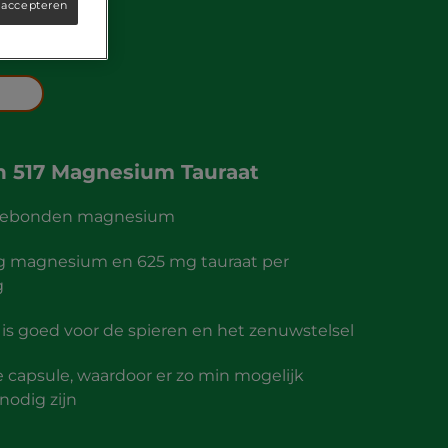
 accepteren
ps
an
517 Magnesium Tauraat
gebonden magnesium
g magnesium en 625 mg tauraat per
g
s goed voor de spieren en het zenuwstelsel
e capsule, waardoor er zo min mogelijk
nodig zijn