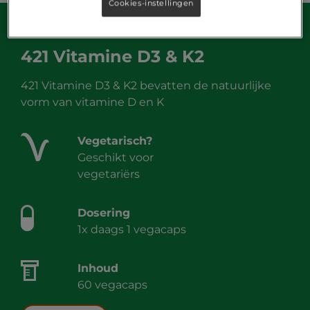
Cookies-instellingen
421 Vitamine D3 & K2
421 Vitamine D3 & K2 bevatten de natuurlijke
vorm van vitamine D en K
Vegetarisch?
Geschikt voor
vegetariërs
Dosering
1x daags 1 vegacaps
Inhoud
60 vegacaps