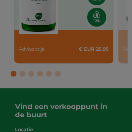
vegacaps
Adviesprijs
€ EUR 25.95
Adv
Vind een verkooppunt in
de buurt
Locatie