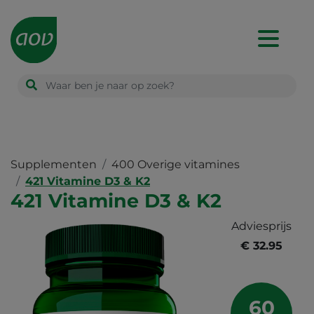
Main
navigation
Supplementen
400 Overige vitamines
421 Vitamine D3 & K2
421 Vitamine D3 & K2
Adviesprijs
€ 32.95
60