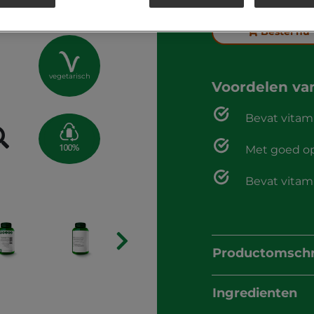
Bestel nu
vegetarisch
Voordelen v
Bevat vitam
Met goed o
Bevat vitami
Productomschr
Ingredienten