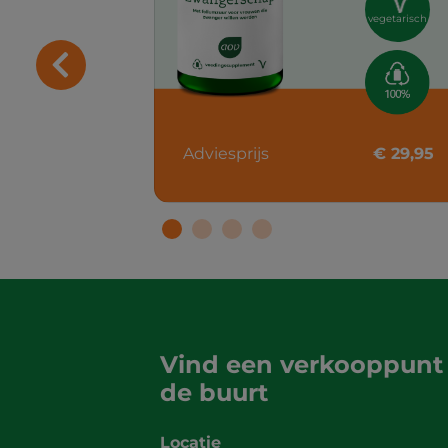
vegetarisch
Adviesprijs
€ 29,95
Vind een verkooppunt 
de buurt
Locatie