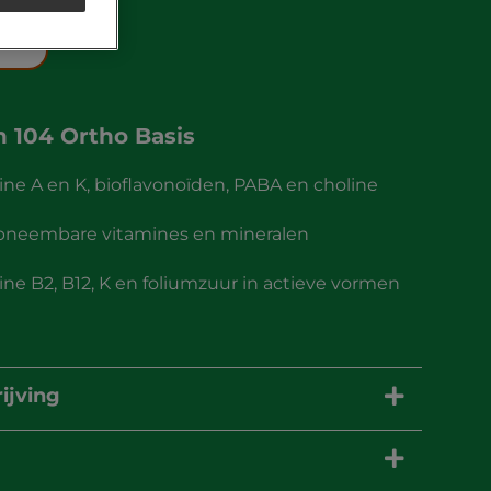
an
104 Ortho Basis
ine A en K, bioflavonoïden, PABA en choline
pneembare vitamines en mineralen
ne B2, B12, K en foliumzuur in actieve vormen
ijving