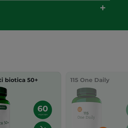
ti biotica 50+
115 One Daily
60
vegacaps