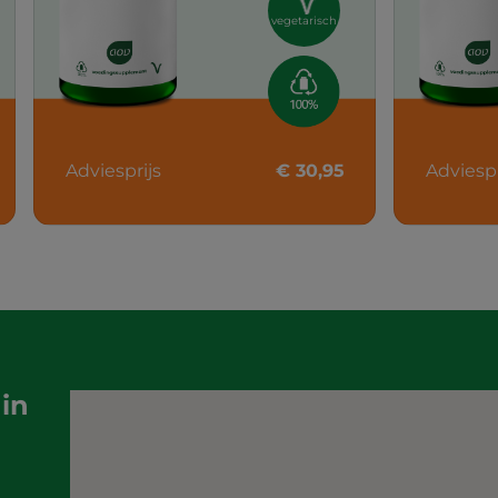
vegetarisch
Adviesprijs
€ 30,95
Adviespr
in