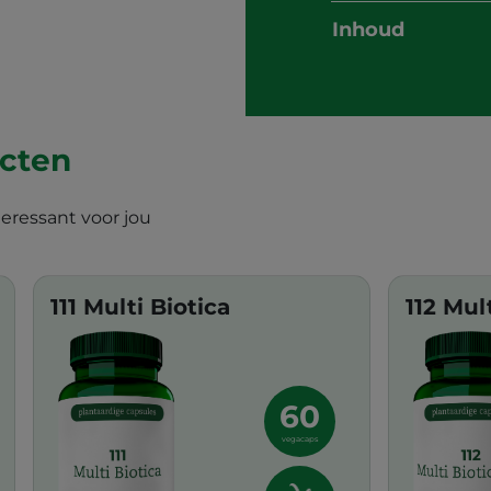
Inhoud
ucten
teressant voor jou
111 Multi Biotica
112 Mul
60
vegacaps