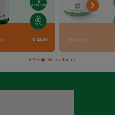
vegetarisch
ijs
€ 33,50
Adviesprijs
Bekijk alle producten