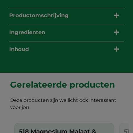
Productomschrijving
Ingredienten
Inhoud
Gerelateerde producten
Deze producten zijn wellicht ook interessant
voor jou
518 Magnesium Malaat &
51