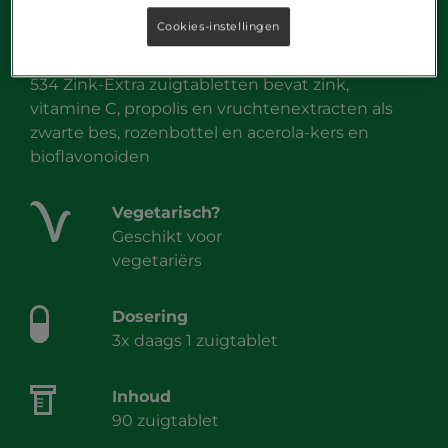
Cookies-instellingen
534 Zink-Extra zuigtabletten
534 Zink-Extra zuigtabletten bevat zink,
vitamine C, propolis en vruchtenextracten als
zwarte bes, rozenbottel en acerola-kers en
bioflavonoïden
Vegetarisch?
Geschikt voor
vegetariërs
Dosering
3x daags 1 zuigtablet
Inhoud
90 zuigtablet