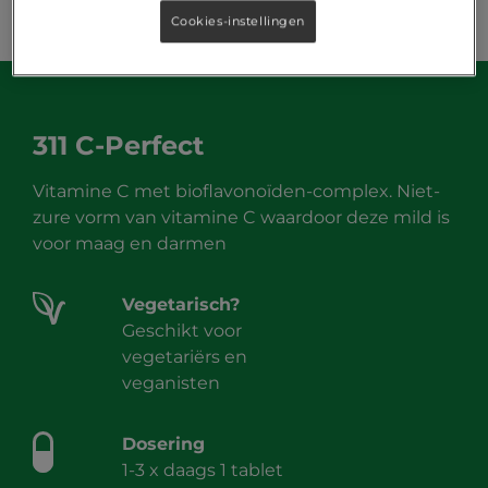
Cookies-instellingen
311 C-Perfect
Vitamine C met bioflavonoïden-complex. Niet-
zure vorm van vitamine C waardoor deze mild is
voor maag en darmen
Vegetarisch?
Geschikt voor
vegetariërs en
veganisten
Dosering
1-3 x daags 1 tablet