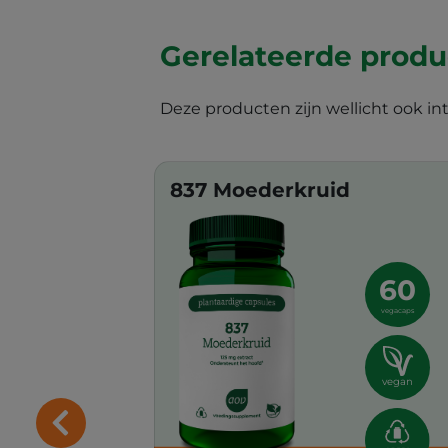
Gerelateerde prod
Deze producten zijn wellicht ook in
837 Moederkruid
60
vegacaps
vegan