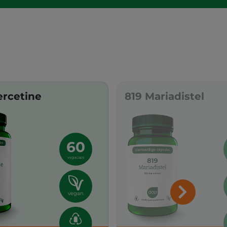
ercetine
819 Mariadistel
60
vegacaps
vegan