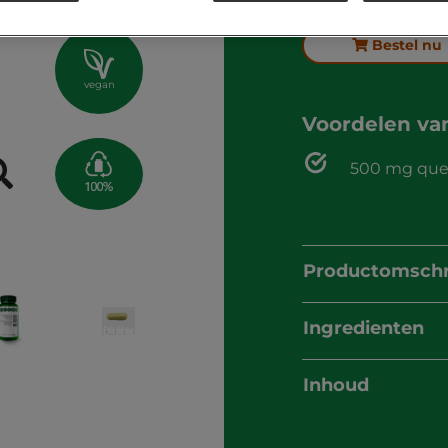
Bestel nu
vegan
Voordelen v
500 mg quer
Productomschr
Ingredienten
Inhoud