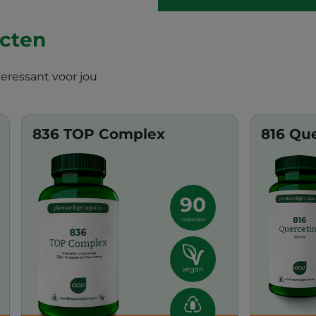
ucten
teressant voor jou
836 TOP Complex
816 Qu
90
vegacaps
vegan