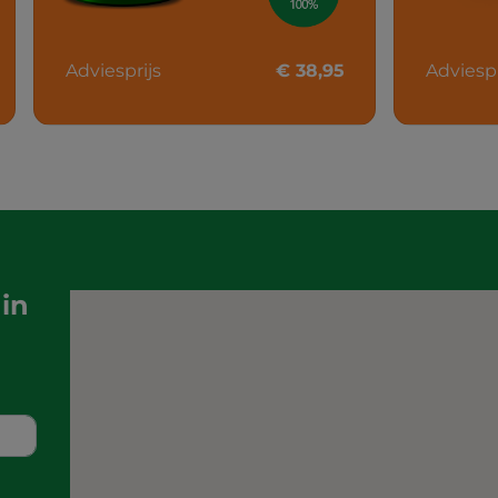
Adviesprijs
€ 38,95
Adviespr
in