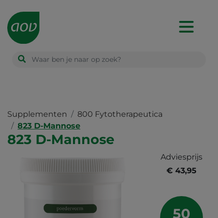
Main
navigation
Supplementen
800 Fytotherapeutica
823 D-Mannose
823 D-Mannose
Adviesprijs
€ 43,95
50