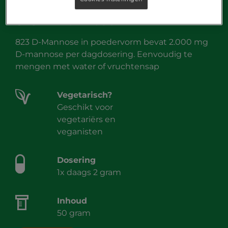
823 D-Mannose
823 D-Mannose in poedervorm bevat 2.000 mg
D-mannose per dagdosering. Eenvoudig te
mengen met water of vruchtensap
Vegetarisch?
Geschikt voor
vegetariërs en
veganisten
Dosering
1x daags 2 gram
Inhoud
50 gram