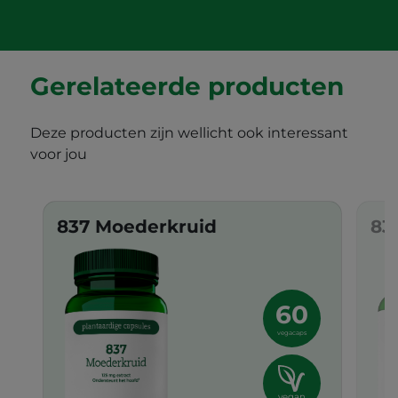
Gerelateerde producten
Deze producten zijn wellicht ook interessant
voor jou
837 Moederkruid
83
60
vegacaps
vegan