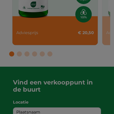
Adviesprijs
€ 20,50
Adv
Vind een verkooppunt in
de buurt
Locatie