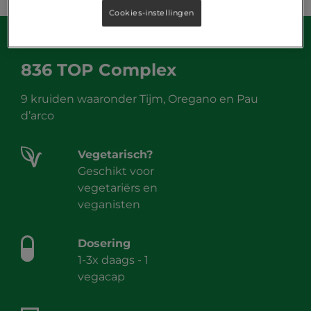
Cookies-instellingen
836 TOP Complex
9 kruiden waaronder Tijm, Oregano en Pau
d’arco
Vegetarisch?
Geschikt voor
vegetariërs en
veganisten
Dosering
1-3x daags - 1
vegacap