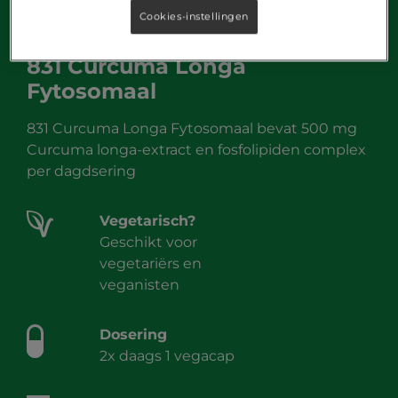
Cookies-instellingen
831 Curcuma Longa
Fytosomaal
831 Curcuma Longa Fytosomaal bevat 500 mg
Curcuma longa-extract en fosfolipiden complex
per dagdsering
Vegetarisch?
Geschikt voor
vegetariërs en
veganisten
Dosering
2x daags 1 vegacap