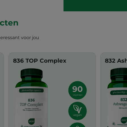
ucten
teressant voor jou
836 TOP Complex
832 As
90
vegacaps
vegan