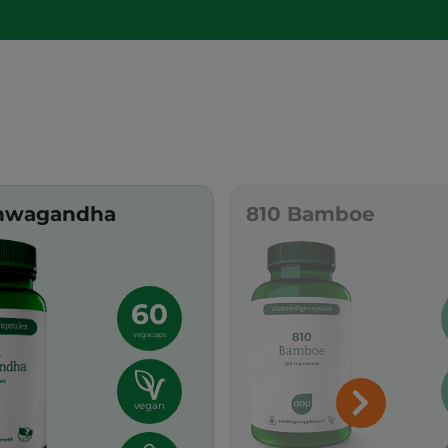
hwagandha
810 Bamboe
60
vegacaps
vegan