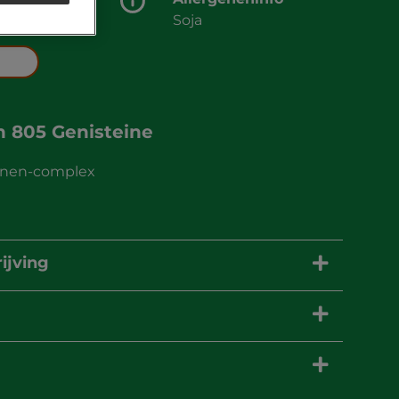
ps
Soja
an
805 Genisteine
vonen-complex
ijving