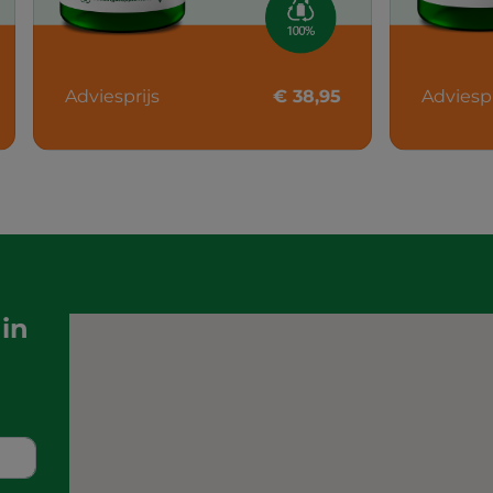
Adviesprijs
€ 38,95
Adviespr
in