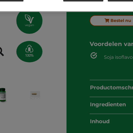
60 vegaca
Bestel nu
vegan
Voordelen v
Soja isofla
Productomschr
Ingredienten
Inhoud