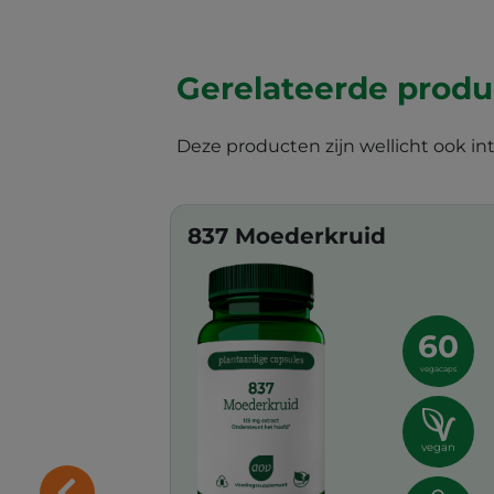
Gerelateerde prod
Deze producten zijn wellicht ook in
837 Moederkruid
60
vegacaps
vegan