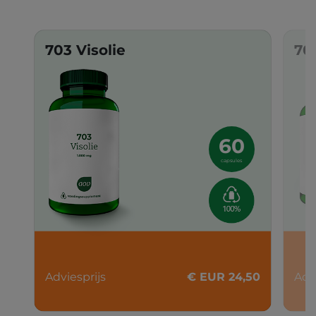
703 Visolie
70
60
capsules
Adviesprijs
€ EUR 24,50
Adv