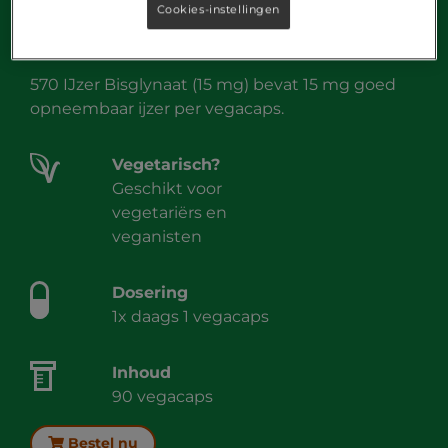
Cookies-instellingen
570 IJzer Bisglycinaat
570 IJzer Bisglynaat (15 mg) bevat 15 mg goed
opneembaar ijzer per vegacaps.
Vegetarisch?
Geschikt voor
vegetariërs en
veganisten
Dosering
1x daags 1 vegacaps
Inhoud
90 vegacaps
Bestel nu