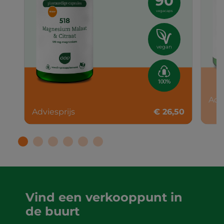
90
vegacaps
vegan
Adv
Adviesprijs
€ 26,50
Vind een verkooppunt in
de buurt