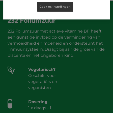
Cookies-instellingen
232 Foliumzuur
232 Foliumzuur met actieve vitamine B11 heeft
een gunstige invloed op de vermindering van
vermoeidheid en moeheid en ondersteunt het
immuunsysteem. Draagt bij aan de groei van de
placenta en het ongeboren kind.
Vegetarisch?
Geschikt voor
vegetariërs en
veganisten
Dosering
1 x daags - 1