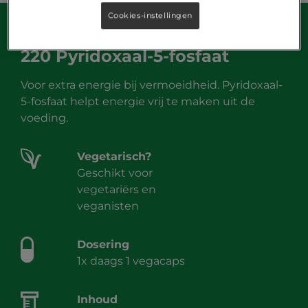
Cookies-instellingen
220 Pyridoxaal-5-fosfaat
Voor extra energie bij vermoeidheid. Pyridoxaal-
5-fosfaat helpt energie vrij te maken uit de
voeding.
Vegetarisch?
Geschikt voor
vegetariërs en
veganisten
Dosering
1x daags 1 vegacaps
Inhoud