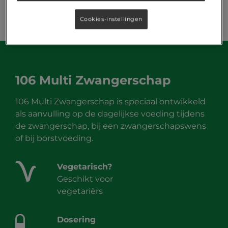
Cookies-instellingen
106 Multi Zwangerschap
106 Multi Zwangerschap is speciaal ontwikkeld
als aanvulling op de dagelijkse voeding tijdens
de zwangerschap, bij een zwangerschapswens
of bij borstvoeding.
Vegetarisch?
Geschikt voor
vegetariërs
Dosering