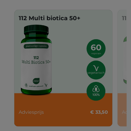
112 Multi biotica 50+
11
60
vegacaps
vegetarisch
Adviesprijs
€ 33,50
Adv