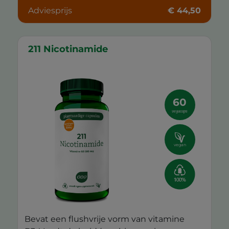
Adviesprijs
€ 44,50
211 Nicotinamide
60
vegacaps
vegan
Bevat een flushvrije vorm van vitamine