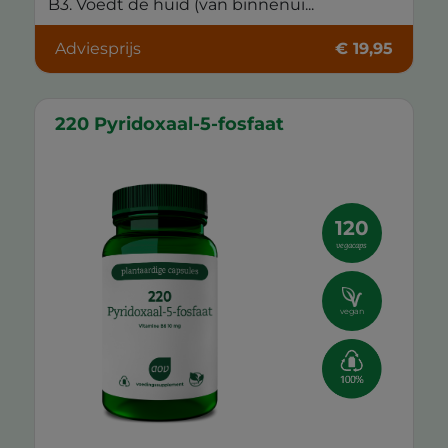
B3. Voedt de huid (van binnenui...
Adviesprijs
€ 19,95
220 Pyridoxaal-5-fosfaat
120
vegacaps
vegan