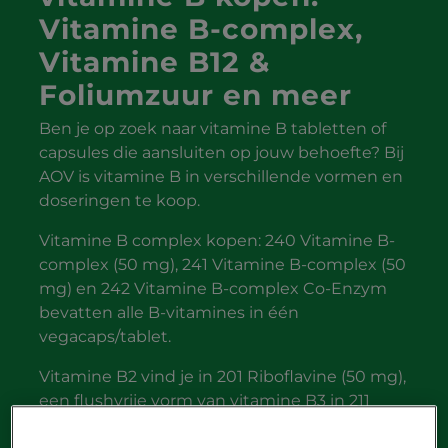
Vitamine B-complex,
Vitamine B12 &
Foliumzuur en meer
Ben je op zoek naar vitamine B tabletten of
capsules die aansluiten op jouw behoefte? Bij
AOV is vitamine B in verschillende vormen en
doseringen te koop.
Vitamine B complex kopen: 240 Vitamine B-
complex (50 mg), 241 Vitamine B-complex (50
mg) en 242 Vitamine B-complex Co-Enzym
bevatten alle B-vitamines in één
vegacaps/tablet.
Vitamine B2 vind je in 201 Riboflavine (50 mg),
een flushvrije vorm van vitamine B3 in 211
Nicotinamide (250 mg) en vitamine B6 in 220