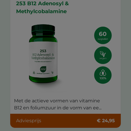
253 B12 Adenosyl &
Methylcobalamine
60
zuigtablet
vegan
Met de actieve vormen van vitamine
B12 en foliumzuur in de vorm van ee...
Adviesprijs
€ 24,95