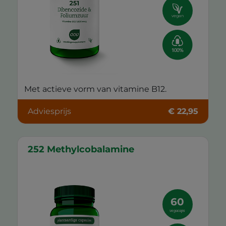
vegan
Met actieve vorm van vitamine B12.
Adviesprijs
€ 22,95
252 Methylcobalamine
60
vegacaps