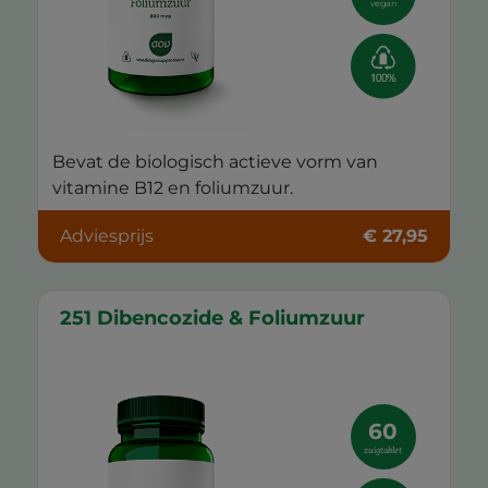
vegan
Bevat de biologisch actieve vorm van
vitamine B12 en foliumzuur.
Adviesprijs
€ 27,95
251 Dibencozide & Foliumzuur
60
zuigtablet