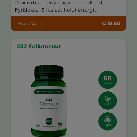
Voor extra energie bij vermoeidheid.
Pyridoxaal-5-fosfaat helpt energi...
Adviesprijs
€ 18,50
232 Foliumzuur
60
vegacaps
vegan