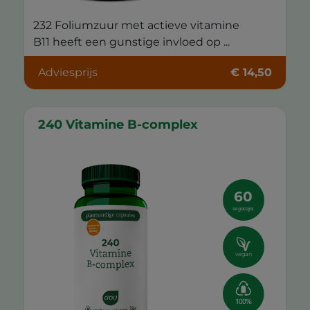
232 Foliumzuur met actieve vitamine
B11 heeft een gunstige invloed op ...
Adviesprijs
€ 14,50
240 Vitamine B-complex
60
vegacaps
vegan