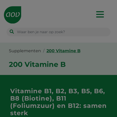
Main
navigation
Supplementen
200 Vitamine B
200 Vitamine B
Vitamine B1, B2, B3, B5, B6,
B8 (Biotine), B11
(Foliumzuur) en B12: samen
sterk