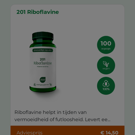
201 Riboflavine
100
vegacaps
vegan
Riboflavine helpt in tijden van
vermoeidheid of futloosheid. Levert ee...
Adviesprijs
€ 14,50