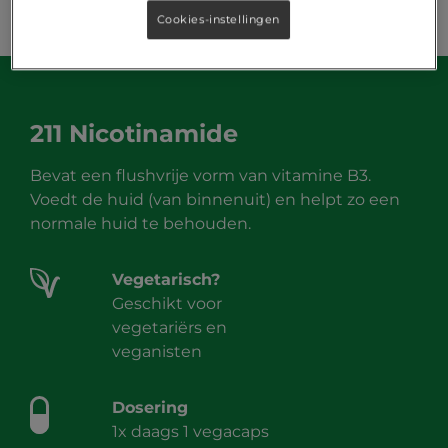
Cookies-instellingen
211 Nicotinamide
Bevat een flushvrije vorm van vitamine B3.
Voedt de huid (van binnenuit) en helpt zo een
normale huid te behouden.
Vegetarisch?
Geschikt voor
vegetariërs en
veganisten
Dosering
1x daags 1 vegacaps