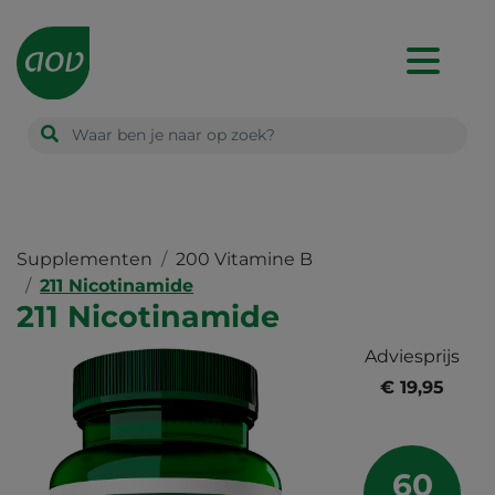
Main
navigation
Supplementen
200 Vitamine B
211 Nicotinamide
211 Nicotinamide
Adviesprijs
€ 19,95
60