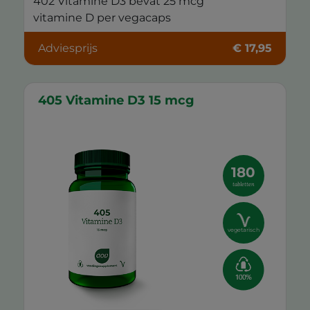
402 Vitamine D3 bevat 25 mcg
vitamine D per vegacaps
Adviesprijs
€ 17,95
405 Vitamine D3 15 mcg
180
tabletten
vegetarisch