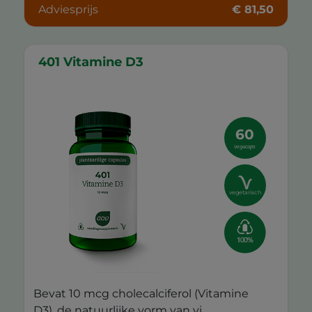
Adviesprijs
€ 81,50
401 Vitamine D3
60
vegacaps
vegetarisch
Bevat 10 mcg cholecalciferol (Vitamine
D3), de natuurlijke vorm van vi...