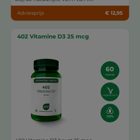
Adviesprijs
€ 12,95
402 Vitamine D3 25 mcg
60
vegacaps
vegetarisch