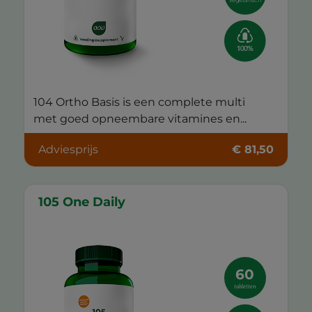
vegetarisch
104 Ortho Basis is een complete multi
met goed opneembare vitamines en...
Adviesprijs
€ 81,50
105 One Daily
60
tabletten