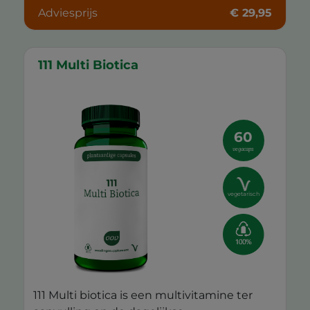
Adviesprijs
€ 29,95
111 Multi Biotica
60
vegacaps
vegetarisch
111 Multi biotica is een multivitamine ter