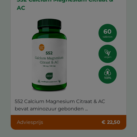
AC
60
tabletten
vegan
552 Calcium Magnesium Citraat & AC
bevat aminozuur gebonden ...
Adviesprijs
€ 22,50