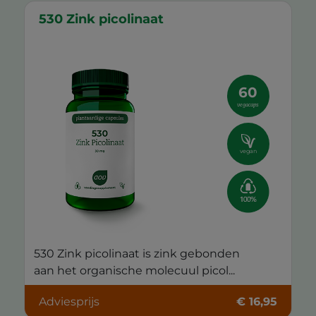
530 Zink picolinaat
60
vegacaps
vegan
530 Zink picolinaat is zink gebonden
aan het organische molecuul picol...
Adviesprijs
€ 16,95