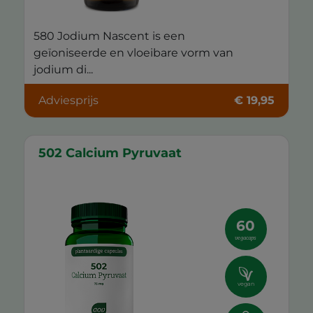
580 Jodium Nascent is een
geïoniseerde en vloeibare vorm van
jodium di...
Adviesprijs
€ 19,95
502 Calcium Pyruvaat
60
vegacaps
vegan