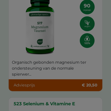
90
vegacaps
vegan
Organisch gebonden magnesium ter
ondersteuning van de normale
spierwer...
Adviesprijs
€ 20,50
523 Selenium & Vitamine E