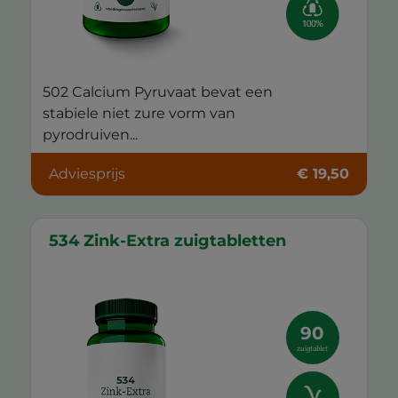
502 Calcium Pyruvaat bevat een
stabiele niet zure vorm van
pyrodruiven...
Adviesprijs
€ 19,50
534 Zink-Extra zuigtabletten
90
zuigtablet