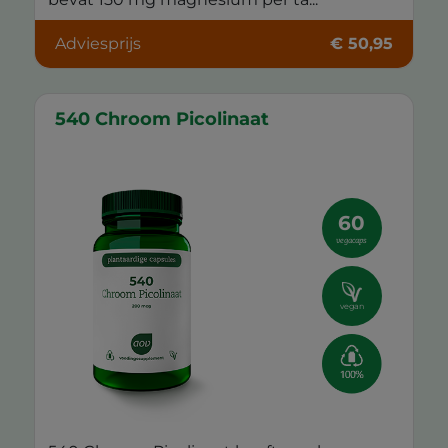
Adviesprijs
€ 50,95
540 Chroom Picolinaat
60
vegacaps
vegan