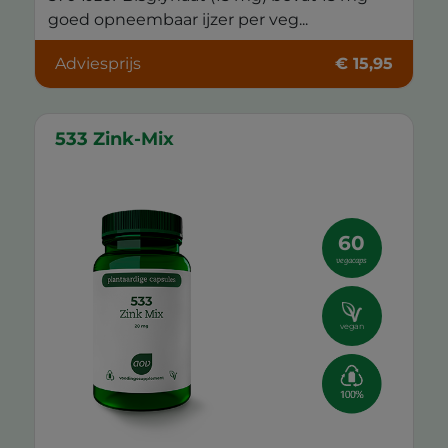
goed opneembaar ijzer per veg...
Adviesprijs
€ 15,95
533 Zink-Mix
60
vegacaps
vegan