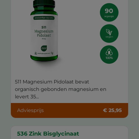
90
vegacaps
vegan
511 Magnesium Pidolaat bevat
organisch gebonden magnesium en
levert 35...
Adviesprijs
€ 25,95
536 Zink Bisglycinaat