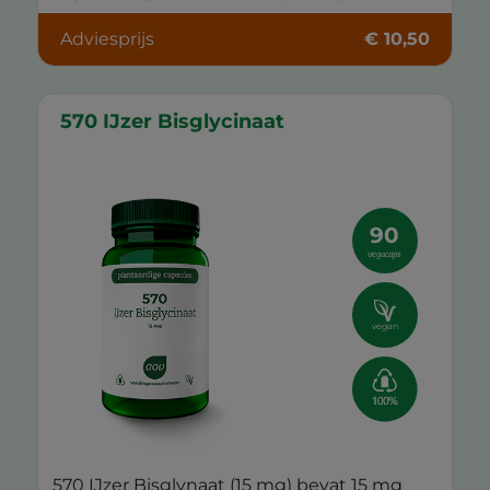
Adviesprijs
€ 10,50
570 IJzer Bisglycinaat
90
vegacaps
vegan
570 IJzer Bisglynaat (15 mg) bevat 15 mg