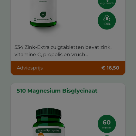
vegetarisch
534 Zink-Extra zuigtabletten bevat zink,
vitamine C, propolis en vruch...
Adviesprijs
€ 16,50
510 Magnesium Bisglycinaat
60
vegacaps