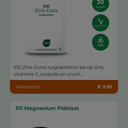
30
zuigtablet
vegetarisch
535 Zink-Extra zuigtabletten bevat zink,
vitamine C, propolis en vruch...
Adviesprijs
€ 9.95
511 Magnesium Pidolaat