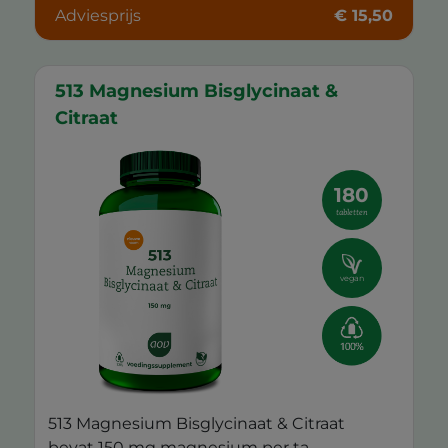
Adviesprijs
€ 15,50
513 Magnesium Bisglycinaat &
Citraat
180
tabletten
vegan
513 Magnesium Bisglycinaat & Citraat
bevat 150 mg magnesium per ta...