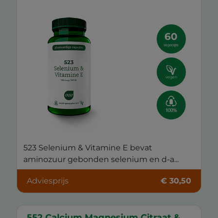
60
vegacaps
vegan
523 Selenium & Vitamine E bevat
aminozuur gebonden selenium en d-a...
Adviesprijs
€ 30,50
552 Calcium Magnesium Citraat &