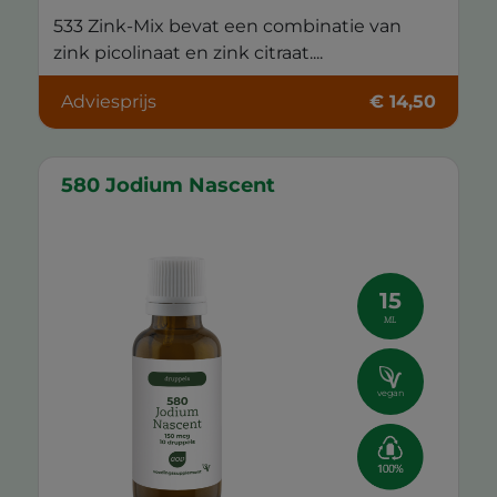
533 Zink-Mix bevat een combinatie van
zink picolinaat en zink citraat....
Adviesprijs
€ 14,50
580 Jodium Nascent
15
ML
vegan