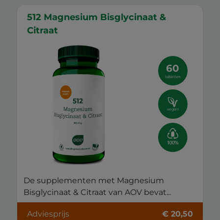
512 Magnesium Bisglycinaat &
Citraat
60
tabletten
vegan
De supplementen met Magnesium
Bisglycinaat & Citraat van AOV bevat...
Adviesprijs
€ 20,50