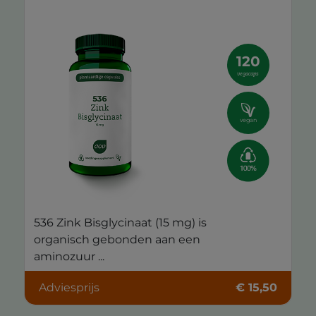
120
vegacaps
vegan
536 Zink Bisglycinaat (15 mg) is
organisch gebonden aan een
aminozuur ...
Adviesprijs
€ 15,50