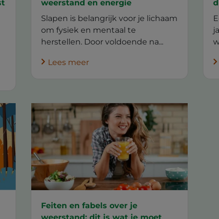
st
weerstand en energie
d
Slapen is belangrijk voor je lichaam
E
om fysiek en mentaal te
j
herstellen. Door voldoende na...
w
Lees meer
Feiten en fabels over je
weerstand: dit is wat je moet