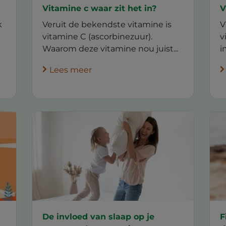
Vitamine c waar zit het in?
V
k
Veruit de bekendste vitamine is
V
vitamine C (ascorbinezuur).
v
Waarom deze vitamine nou juist...
i
Lees meer
De invloed van slaap op je
F