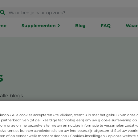
me
Supplementen
Blog
FAQ
Waar
s
alle blogs.
knop « Alle cookies accepteren » te klikken, stemt u in met het gebruik van onze 
 partnerbedrijven (of gelijkaardige technologieën) om uw globale surfervaring op
 om onze online bezoekers te meten en nuttige informatie te verzamelen zodat wi
 advertenties kunnen aanbieden die op uw interesses zijn afgestemd. Stel uw voork
ken of op eender welk moment door op « Cookies-instellingen » op onze website t