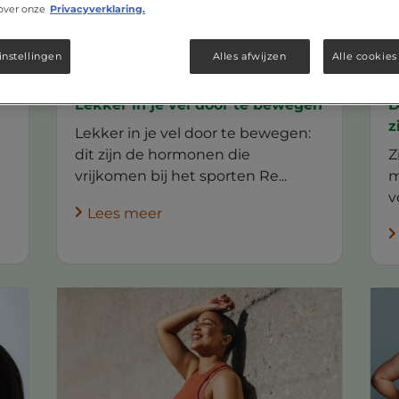
over onze
Privacyverklaring.
instellingen
Alles afwijzen
Alle cookies
Lekker in je vel door te bewegen
D
z
Lekker in je vel door te bewegen:
dit zijn de hormonen die
Z
vrijkomen bij het sporten Re...
m
v
Lees meer