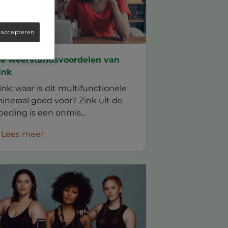
 accepteren
e weerstandsvoordelen van
ink
ink: waar is dit multifunctionele
ineraal goed voor? Zink uit de
oeding is een onmis...
Lees meer