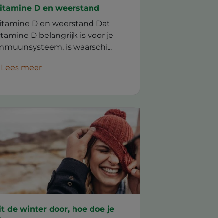
itamine D en weerstand
itamine D en weerstand Dat
itamine D belangrijk is voor je
mmuunsysteem, is waarschi...
Lees meer
it de winter door, hoe doe je