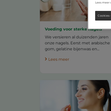
Lees meer 
Cookies-
Voeding voor sterke nagels
We versieren al duizenden jaren
onze nagels. Eerst met arabische
gom, gelatine bijenwas en...
Lees meer