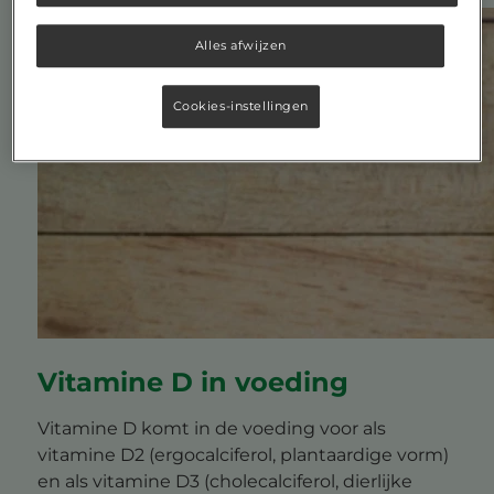
Alles afwijzen
Cookies-instellingen
Vitamine D in voeding
Vitamine D komt in de voeding voor als
vitamine D2 (ergocalciferol, plantaardige vorm)
en als vitamine D3 (cholecalciferol, dierlijke