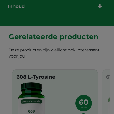
Inhoud
Gerelateerde producten
Deze producten zijn wellicht ook interessant
voor jou
608 L-Tyrosine
61
60
capsule