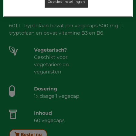
Cookies-instellingen
601 L-Tryptofaan
601 L-Tryptofaan bevat per vegacaps 500 mg L-
tryptofaan en bevat vitamine B3 en B6
Vegetarisch?
Geschikt voor
vegetariërs en
veganisten
Dosering
1x daags 1 vegacap
Inhoud
60 vegacaps
Bestel nu