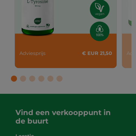
vegan
Adviesprijs
€ EUR 21,50
Adv
Vind een verkooppunt in
de buurt