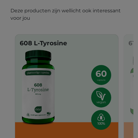
Deze producten zijn wellicht ook interessant
voor jou
608 L-Tyrosine
61
60
capsule
vegan