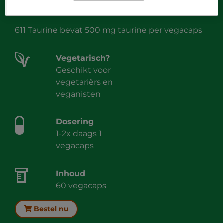
611 Taurine
611 Taurine bevat 500 mg taurine per vegacaps
Vegetarisch?
Geschikt voor
vegetariërs en
veganisten
Dosering
1-2x daags 1
vegacaps
Inhoud
60 vegacaps
Bestel nu