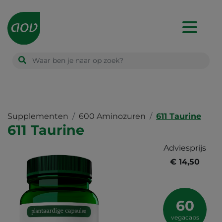
Main
navigation
Supplementen
600 Aminozuren
611 Taurine
611 Taurine
Adviesprijs
€ 14,50
60
vegacaps