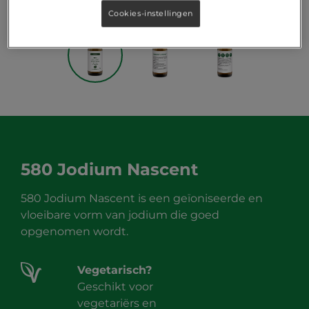
Cookies-instellingen
580 Jodium Nascent
580 Jodium Nascent is een geïoniseerde en
vloeibare vorm van jodium die goed
opgenomen wordt.
Vegetarisch?
Geschikt voor
vegetariërs en